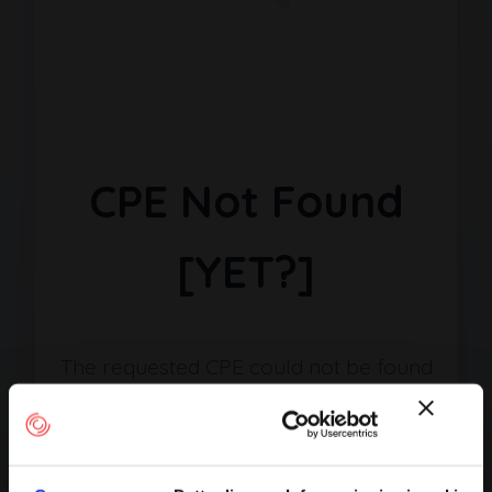
CPE Not Found
[YET?]
The requested CPE could not be found
in our database. It may have been
removed or the identifier might be
incorrect.