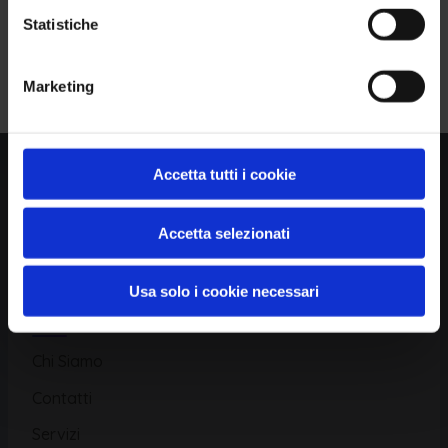
Statistiche
Piattaforma
Iscriviti alla Newsletter
Marketing
Database CVE
Database KEV
Catalogo CWE
Accetta tutti i cookie
Directory CPE
Accetta selezionati
CAPEC
Usa solo i cookie necessari
Risorse
Chi Siamo
Contatti
Servizi