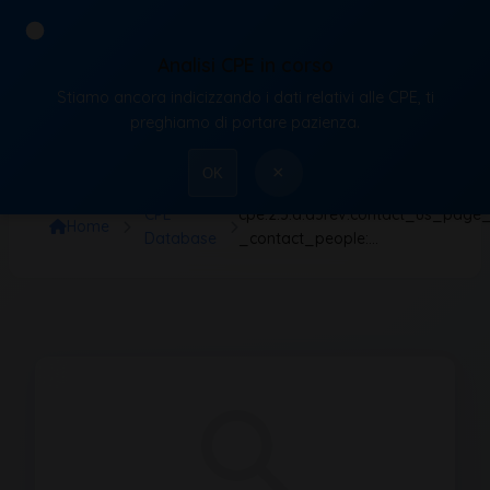
Analisi CPE in corso
Stiamo ancora indicizzando i dati relativi alle CPE, ti
VulnX
preghiamo di portare pazienza.
×
OK
CPE
cpe:2.3:a:a3rev:contact_us_page_
Home
Database
_contact_people:…