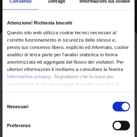
Consenso
Dettagli
Informazioni sui cookie
Browse All CPEs
Attenzione! Richiesta biscotti
Questo sito web utilizza cookie tecnici necessari al
corretto funzionamento in sicurezza dello stesso e,
Iscriviti alla newsletter
previo tuo consenso libero, esplicito ed informato, cookie
analitici di terza parte per l'analisi statistica in forma
anonimizzata ed aggregata del flusso dei visitatori. Per
Avrai le ultime informazioni relative alle vulnerabilità
ulteriori informazioni ti invitiamo a consultare la Nostra
informatiche direttamente nella tua casella di posta
informativa privacy
. Segnaliamo che la mancata
senza sforzo.
accettazione di alcune tipologie di cookie impedirà la
corretta fruizione dei contenuti presenti nel sito web.
VulnX
email
*
Selezione
Necessari
del
Piattaforma Avanzata di Cyber Threat
consenso
Intelligence
Preferenze
Studio Consi
Ho letto e compreso l'Informativa Privacy
*
P.IVA: IT03429500261