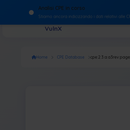
Analisi CPE in corso
Stiamo ancora indicizzando i dati relativi alle 
VulnX
Home
CPE Database
cpe:2.3:a:a3rev:page_