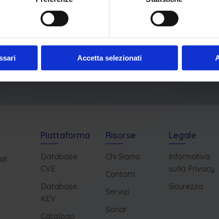
ssari
Accetta selezionati
A
Piattaforma
Risorse
Legale
Database
Chi Siamo
Informativa
at
CVE
sulla Privacy
Contatti
Database
Sicurezza
Servizi
KEV
Sonar
Catalogo