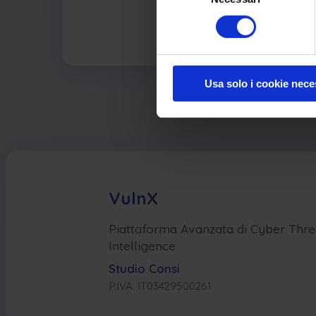
consenso
Usa solo i cookie nece
VulnX
Piattaforma Avanzata di Cyber Thre
Intelligence
Studio Consi
P.IVA: IT03429500261