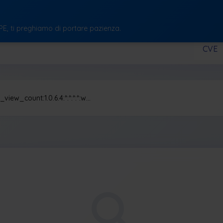
CPE, ti preghiamo di portare pazienza.
CVE
view_count:1.0.6.4:*:*:*:*:w…