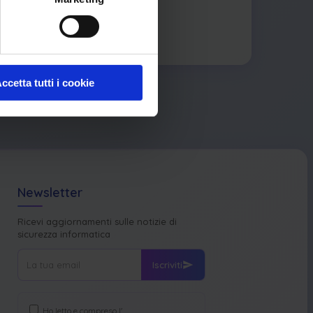
ccetta tutti i cookie
Newsletter
Ricevi aggiornamenti sulle notizie di
sicurezza informatica
Iscriviti
Ho letto e compreso l'