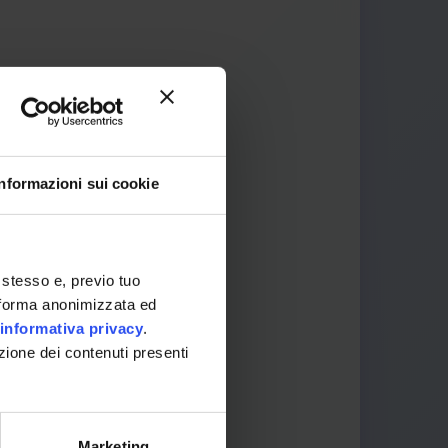
Informazioni sui cookie
 It
 stesso e, previo tuo
in forma anonimizzata ed
informativa privacy
.
zione dei contenuti presenti
Marketing