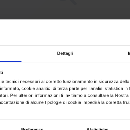
CPE Not Found [YET?]
Dettagli
ti
e requested CPE could not be found in our database.
ie tecnici necessari al corretto funzionamento in sicurezza dello
informato, cookie analitici di terza parte per l'analisi statistica 
may have been removed or the identifier might be
atori. Per ulteriori informazioni ti invitiamo a consultare la Nostra
incorrect.
ettazione di alcune tipologie di cookie impedirà la corretta frui
Browse All CPEs
Preferenze
Statistiche