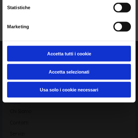
Statistiche
Piattaforma
Iscriviti alla Newsletter
Marketing
Database CVE
Database KEV
Catalogo CWE
Accetta tutti i cookie
Directory CPE
Accetta selezionati
CAPEC
Usa solo i cookie necessari
Risorse
Chi Siamo
Contatti
Servizi