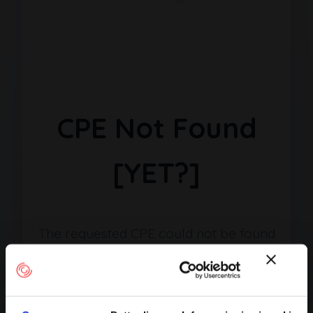
CPE Not Found
[YET?]
The requested CPE could not be found
in our database. It may have been
removed or the identifier might be
incorrect.