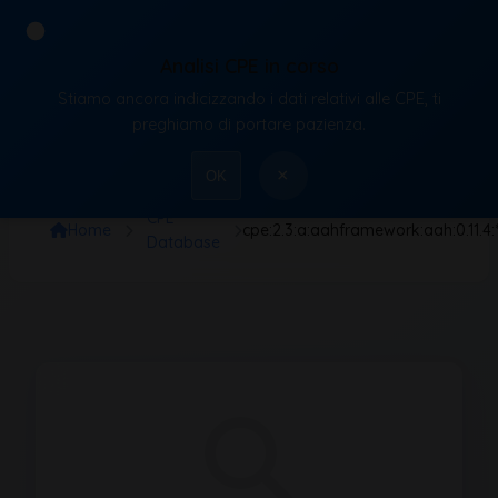
Analisi CPE in corso
Stiamo ancora indicizzando i dati relativi alle CPE, ti
VulnX
preghiamo di portare pazienza.
×
OK
CPE
Home
cpe:2.3:a:aahframework:aah:0.11.4:*:*
Database