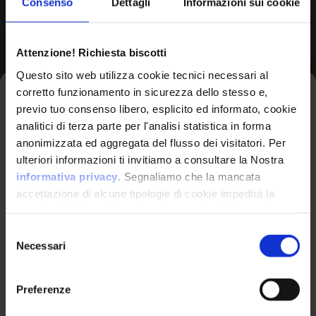
Consenso
Dettagli
Informazioni sui cookie
Browse All CPEs
Attenzione! Richiesta biscotti
Questo sito web utilizza cookie tecnici necessari al
corretto funzionamento in sicurezza dello stesso e,
Iscriviti alla newsletter
previo tuo consenso libero, esplicito ed informato, cookie
analitici di terza parte per l'analisi statistica in forma
anonimizzata ed aggregata del flusso dei visitatori. Per
Avrai le ultime informazioni relative alle vulnerabilità
ulteriori informazioni ti invitiamo a consultare la Nostra
informatiche direttamente nella tua casella di posta
informativa privacy
. Segnaliamo che la mancata
senza sforzo.
accettazione di alcune tipologie di cookie impedirà la
corretta fruizione dei contenuti presenti nel sito web.
VulnX
email
*
Selezione
Necessari
del
Piattaforma Avanzata di Cyber Threat
consenso
Intelligence
Preferenze
Studio Consi
Ho letto e compreso l'Informativa Privacy
*
P.IVA: IT03429500261