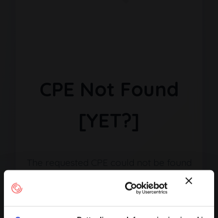
CPE Not Found
[YET?]
The requested CPE could not be found
in our database. It may have been
removed or the identifier might be
incorrect.