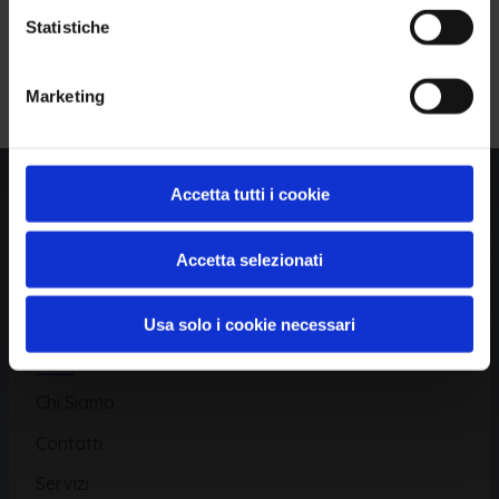
Statistiche
Piattaforma
Iscriviti alla Newsletter
Marketing
Database CVE
Database KEV
Catalogo CWE
Accetta tutti i cookie
Directory CPE
Accetta selezionati
CAPEC
Usa solo i cookie necessari
Risorse
Chi Siamo
Contatti
Servizi