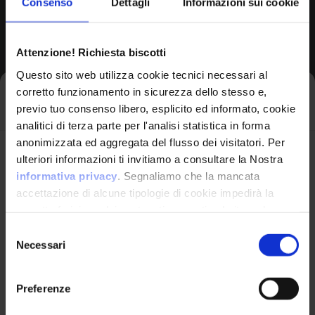
Consenso
Dettagli
Informazioni sui cookie
Browse All CPEs
Attenzione! Richiesta biscotti
Questo sito web utilizza cookie tecnici necessari al
corretto funzionamento in sicurezza dello stesso e,
Iscriviti alla newsletter
previo tuo consenso libero, esplicito ed informato, cookie
analitici di terza parte per l'analisi statistica in forma
anonimizzata ed aggregata del flusso dei visitatori. Per
Avrai le ultime informazioni relative alle vulnerabilità
ulteriori informazioni ti invitiamo a consultare la Nostra
informatiche direttamente nella tua casella di posta
informativa privacy
. Segnaliamo che la mancata
senza sforzo.
accettazione di alcune tipologie di cookie impedirà la
corretta fruizione dei contenuti presenti nel sito web.
VulnX
email
*
Selezione
Necessari
del
Piattaforma Avanzata di Cyber Threat
consenso
Intelligence
Preferenze
Studio Consi
Ho letto e compreso l'Informativa Privacy
*
P.IVA: IT03429500261