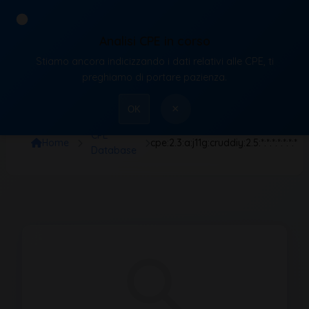
Analisi CPE in corso
Stiamo ancora indicizzando i dati relativi alle CPE, ti
VulnX
preghiamo di portare pazienza.
×
OK
CPE
Home
cpe:2.3:a:j11g:cruddiy:2.5:*:*:*:*:*:*:*
Database