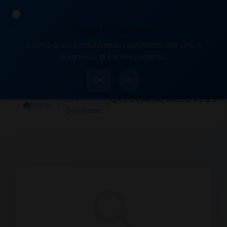
Analisi CPE in corso
Stiamo ancora indicizzando i dati relativi alle CPE, ti
VulnX
preghiamo di portare pazienza.
×
OK
CPE
cpe:2.3:a:j4k0xb:webcrack:2.12.0:*:*:*
Home
Database
…