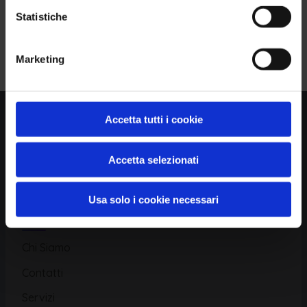
Statistiche
Piattaforma
Iscriviti alla Newsletter
Marketing
Database CVE
Database KEV
Catalogo CWE
Accetta tutti i cookie
Directory CPE
Accetta selezionati
CAPEC
Usa solo i cookie necessari
Risorse
Chi Siamo
Contatti
Servizi