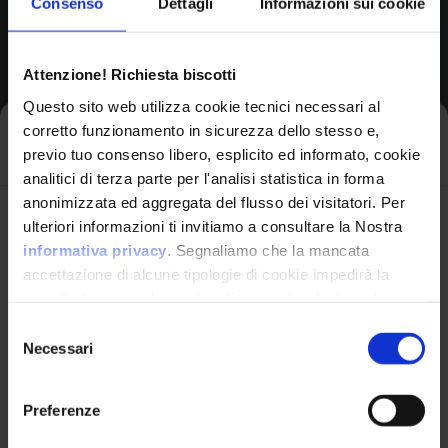
Consenso
Dettagli
Informazioni sui cookie
Browse All CPEs
Attenzione! Richiesta biscotti
Questo sito web utilizza cookie tecnici necessari al
corretto funzionamento in sicurezza dello stesso e,
Iscriviti alla newsletter
previo tuo consenso libero, esplicito ed informato, cookie
analitici di terza parte per l'analisi statistica in forma
anonimizzata ed aggregata del flusso dei visitatori. Per
Avrai le ultime informazioni relative alle vulnerabilità
ulteriori informazioni ti invitiamo a consultare la Nostra
informatiche direttamente nella tua casella di posta
informativa privacy
. Segnaliamo che la mancata
senza sforzo.
accettazione di alcune tipologie di cookie impedirà la
corretta fruizione dei contenuti presenti nel sito web.
VulnX
email
*
Selezione
Necessari
del
Piattaforma Avanzata di Cyber Threat
consenso
Intelligence
Preferenze
Studio Consi
Ho letto e compreso l'Informativa Privacy
*
P.IVA: IT03429500261