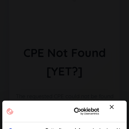
CPE Not Found
[YET?]
The requested CPE could not be found
in our database. It may have been
removed or the identifier might be
incorrect.