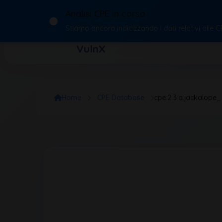
Analisi CPE in corso
Stiamo ancora indicizzando i dati relativi alle 
VulnX
Home
CPE Database
cpe:2.3:a:jackalope_