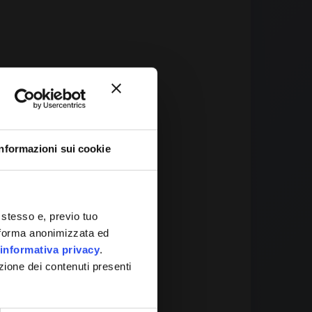
Informazioni sui cookie
 It
 stesso e, previo tuo
in forma anonimizzata ed
informativa privacy
.
zione dei contenuti presenti