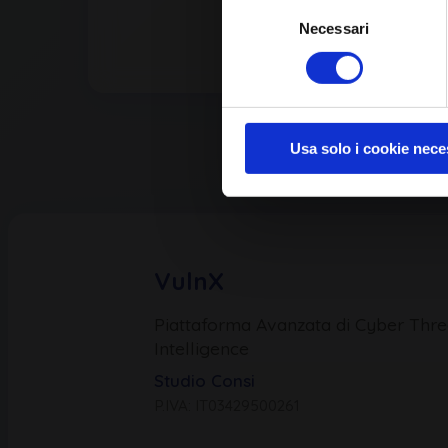
Selezione
Necessari
del
consenso
Usa solo i cookie nece
VulnX
Piattaforma Avanzata di Cyber Thre
Intelligence
Studio Consi
P.IVA: IT03429500261