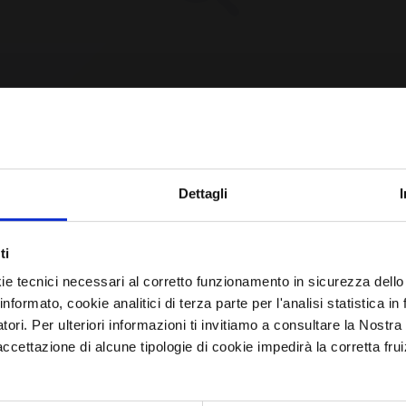
CPE Not Found [YET?]
Iscriviti alla newsletter
Dettagli
Avrai le ultime informazioni relative alle vulnerabilità
e requested CPE could not be found in our database.
ti
informatiche direttamente nella tua casella di posta senza
may have been removed or the identifier might be
ie tecnici necessari al corretto funzionamento in sicurezza dello
sforzo.
informato, cookie analitici di terza parte per l'analisi statistica 
incorrect.
atori. Per ulteriori informazioni ti invitiamo a consultare la Nostra
email
*
ettazione di alcune tipologie di cookie impedirà la corretta frui
Browse All CPEs