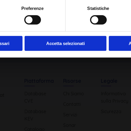
Ho letto e compreso l'Informativa Privacy
*
Preferenze
Statistiche
Iscriviti alla Newsletter
ssari
Accetta selezionati
A
Piattaforma
Risorse
Legale
Database
Chi Siamo
Informativa
at
CVE
sulla Privacy
Contatti
Database
Sicurezza
Servizi
KEV
Sonar
Catalogo