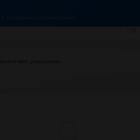
CPE, ti preghiamo di portare pazienza.
CVE
doctrine-dbal_project:jackalo…