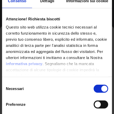
Consenso
Dettagli
Informazioni sui cookie
Browse All CPEs
Attenzione! Richiesta biscotti
Questo sito web utilizza cookie tecnici necessari al
corretto funzionamento in sicurezza dello stesso e,
Iscriviti alla newsletter
previo tuo consenso libero, esplicito ed informato, cookie
analitici di terza parte per l'analisi statistica in forma
anonimizzata ed aggregata del flusso dei visitatori. Per
Avrai le ultime informazioni relative alle vulnerabilità
ulteriori informazioni ti invitiamo a consultare la Nostra
informatiche direttamente nella tua casella di posta
informativa privacy
. Segnaliamo che la mancata
senza sforzo.
accettazione di alcune tipologie di cookie impedirà la
corretta fruizione dei contenuti presenti nel sito web.
VulnX
email
*
Selezione
Necessari
del
Piattaforma Avanzata di Cyber Threat
consenso
Intelligence
Preferenze
Studio Consi
Ho letto e compreso l'Informativa Privacy
*
P.IVA: IT03429500261