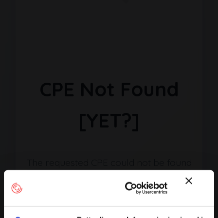
CPE Not Found
[YET?]
The requested CPE could not be found
in our database. It may have been
removed or the identifier might be
incorrect.