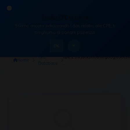
Analisi CPE in corso
Stiamo ancora indicizzando i dati relativi alle CPE, ti
VulnX
preghiamo di portare pazienza.
×
OK
CPE
cpe:2.3:a:jackphoenix:googledocs4mw
Home
Database
…