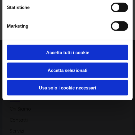
Statistiche
Piattaforma
Iscriviti alla Newsletter
Marketing
Database CVE
Database KEV
Catalogo CWE
Accetta tutti i cookie
Directory CPE
Accetta selezionati
CAPEC
Usa solo i cookie necessari
Risorse
Chi Siamo
Contatti
Servizi