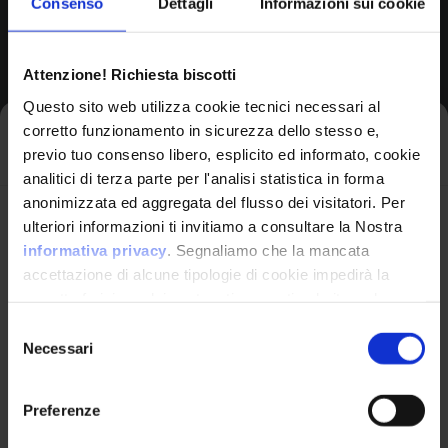
Consenso
Dettagli
Informazioni sui cookie
Browse All CPEs
Attenzione! Richiesta biscotti
Questo sito web utilizza cookie tecnici necessari al
corretto funzionamento in sicurezza dello stesso e,
Iscriviti alla newsletter
previo tuo consenso libero, esplicito ed informato, cookie
analitici di terza parte per l'analisi statistica in forma
anonimizzata ed aggregata del flusso dei visitatori. Per
Avrai le ultime informazioni relative alle vulnerabilità
ulteriori informazioni ti invitiamo a consultare la Nostra
informatiche direttamente nella tua casella di posta
informativa privacy
. Segnaliamo che la mancata
senza sforzo.
accettazione di alcune tipologie di cookie impedirà la
corretta fruizione dei contenuti presenti nel sito web.
VulnX
email
*
Selezione
Necessari
del
Piattaforma Avanzata di Cyber Threat
consenso
Intelligence
Preferenze
Studio Consi
Ho letto e compreso l'Informativa Privacy
*
P.IVA: IT03429500261