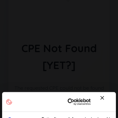
CPE Not Found
[YET?]
The requested CPE could not be found
in our database. It may have been
removed or the identifier might be
incorrect.