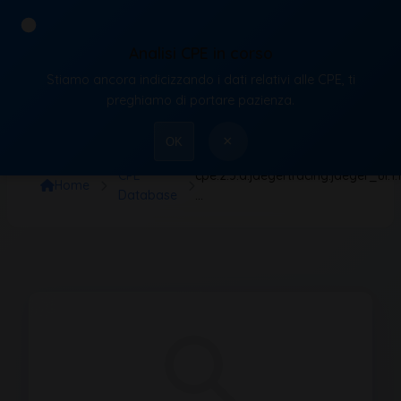
Analisi CPE in corso
Stiamo ancora indicizzando i dati relativi alle CPE, ti
VulnX
preghiamo di portare pazienza.
×
OK
CPE
cpe:2.3:a:jaegertracing:jaeger_ui:1.17.
Home
Database
…