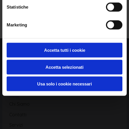
Statistiche
Piattaforma
Iscriviti alla Newsletter
Marketing
Database CVE
Database KEV
Catalogo CWE
Accetta tutti i cookie
Directory CPE
Accetta selezionati
CAPEC
Usa solo i cookie necessari
Risorse
Chi Siamo
Contatti
Servizi