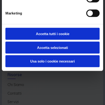
Marketing
Piattaforma
Database CVE
Database KEV
Accetta tutti i cookie
Catalogo CWE
Accetta selezionati
Directory CPE
CAPEC
Usa solo i cookie necessari
Risorse
Chi Siamo
Contatti
Servizi