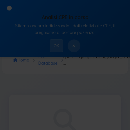
Analisi CPE in corso
Stiamo ancora indicizzando i dati relativi alle CPE, ti
VulnX
preghiamo di portare pazienza.
×
OK
CPE
cpe:2.3:a:jaegertracing:jaeger_ui:1.27.
Home
Database
…