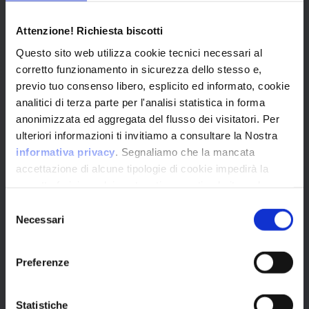
Attenzione! Richiesta biscotti
Browse All CPEs
Questo sito web utilizza cookie tecnici necessari al
corretto funzionamento in sicurezza dello stesso e,
previo tuo consenso libero, esplicito ed informato, cookie
analitici di terza parte per l'analisi statistica in forma
anonimizzata ed aggregata del flusso dei visitatori. Per
ulteriori informazioni ti invitiamo a consultare la Nostra
informativa privacy
. Segnaliamo che la mancata
accettazione di alcune tipologie di cookie impedirà la
corretta fruizione dei contenuti presenti nel sito web.
Selezione
VulnX
Necessari
del
consenso
Piattaforma Avanzata di Cyber Threat
Preferenze
Intelligence
Studio Consi
P.IVA: IT03429500261
Statistiche