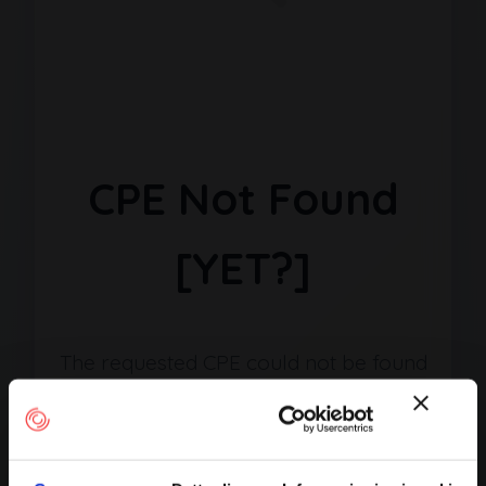
CPE Not Found
[YET?]
The requested CPE could not be found
in our database. It may have been
removed or the identifier might be
incorrect.