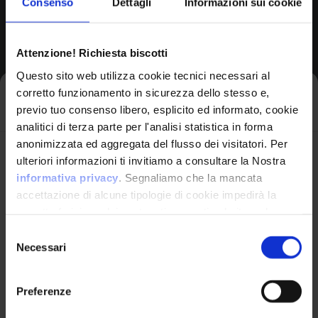
Consenso
Dettagli
Informazioni sui cookie
Browse All CPEs
Attenzione! Richiesta biscotti
Questo sito web utilizza cookie tecnici necessari al
corretto funzionamento in sicurezza dello stesso e,
Iscriviti alla newsletter
previo tuo consenso libero, esplicito ed informato, cookie
analitici di terza parte per l'analisi statistica in forma
anonimizzata ed aggregata del flusso dei visitatori. Per
Avrai le ultime informazioni relative alle vulnerabilità
ulteriori informazioni ti invitiamo a consultare la Nostra
informatiche direttamente nella tua casella di posta
informativa privacy
. Segnaliamo che la mancata
senza sforzo.
accettazione di alcune tipologie di cookie impedirà la
corretta fruizione dei contenuti presenti nel sito web.
VulnX
email
*
Selezione
Necessari
del
Piattaforma Avanzata di Cyber Threat
consenso
Intelligence
Preferenze
Studio Consi
Ho letto e compreso l'Informativa Privacy
*
P.IVA: IT03429500261