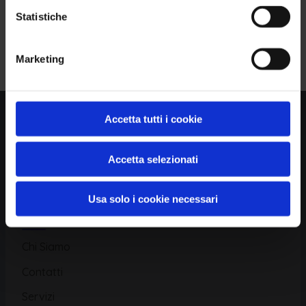
Statistiche
Piattaforma
Iscriviti alla Newsletter
Marketing
Database CVE
Database KEV
Catalogo CWE
Accetta tutti i cookie
Directory CPE
Accetta selezionati
CAPEC
Usa solo i cookie necessari
Risorse
Chi Siamo
Contatti
Servizi