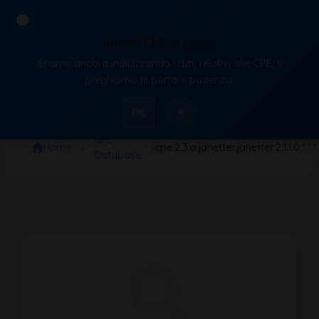
Analisi CPE in corso
Stiamo ancora indicizzando i dati relativi alle CPE, ti
VulnX
preghiamo di portare pazienza.
×
OK
CPE
Home
cpe:2.3:a:janetter:janetter:2.1.1.0:*:*:*:*
Database