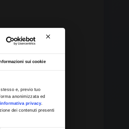
Informazioni sui cookie
 It
 stesso e, previo tuo
in forma anonimizzata ed
informativa privacy
.
zione dei contenuti presenti