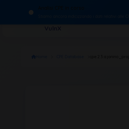
Analisi CPE in corso
Stiamo ancora indicizzando i dati relativi alle 
VulnX
Home
CPE Database
cpe:2.3:a:janino_projec