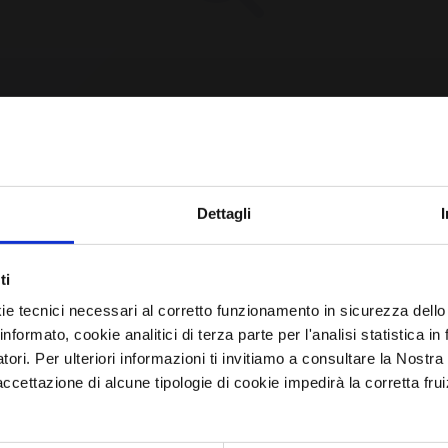
CPE Not Found [YET?]
Iscriviti alla newsletter
Dettagli
Avrai le ultime informazioni relative alle vulnerabilità
e requested CPE could not be found in our database.
ti
informatiche direttamente nella tua casella di posta senza
may have been removed or the identifier might be
ie tecnici necessari al corretto funzionamento in sicurezza dello
sforzo.
informato, cookie analitici di terza parte per l'analisi statistica 
incorrect.
atori. Per ulteriori informazioni ti invitiamo a consultare la Nostra
email
*
ettazione di alcune tipologie di cookie impedirà la corretta frui
Browse All CPEs