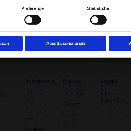
Ho letto e compreso l'Informativa Privacy
*
Preferenze
Statistiche
Iscriviti alla Newsletter
ssari
Accetta selezionati
A
Piattaforma
Risorse
Legale
Database
Chi Siamo
Informativa
at
CVE
sulla Privacy
Contatti
Database
Sicurezza
Servizi
KEV
Sonar
Catalogo