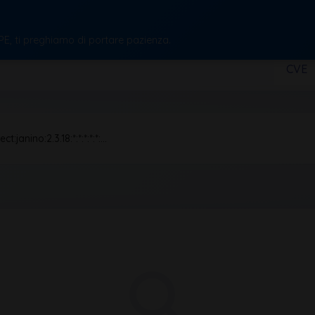
CPE, ti preghiamo di portare pazienza.
CVE
t:janino:2.3.18:*:*:*:*:*:…