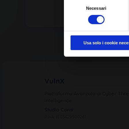
Selezione
Necessari
del
consenso
Usa solo i cookie nece
VulnX
Piattaforma Avanzata di Cyber Thre
Intelligence
Studio Consi
P.IVA: IT03429500261