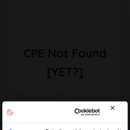
CPE Not Found
[YET?]
The requested CPE could not be found
in our database. It may have been
removed or the identifier might be
incorrect.