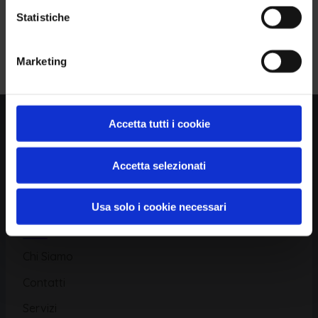
Statistiche
Piattaforma
Iscriviti alla Newsletter
Marketing
Database CVE
Database KEV
Catalogo CWE
Accetta tutti i cookie
Directory CPE
Accetta selezionati
CAPEC
Usa solo i cookie necessari
Risorse
Chi Siamo
Contatti
Servizi