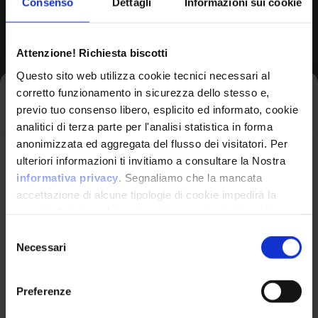
Consenso
Dettagli
Informazioni sui cookie
Browse All CPEs
Attenzione! Richiesta biscotti
Questo sito web utilizza cookie tecnici necessari al
corretto funzionamento in sicurezza dello stesso e,
Iscriviti alla newsletter
previo tuo consenso libero, esplicito ed informato, cookie
analitici di terza parte per l'analisi statistica in forma
anonimizzata ed aggregata del flusso dei visitatori. Per
Avrai le ultime informazioni relative alle vulnerabilità
ulteriori informazioni ti invitiamo a consultare la Nostra
informatiche direttamente nella tua casella di posta
informativa privacy
. Segnaliamo che la mancata
senza sforzo.
accettazione di alcune tipologie di cookie impedirà la
corretta fruizione dei contenuti presenti nel sito web.
VulnX
email
*
Selezione
Necessari
del
Piattaforma Avanzata di Cyber Threat
consenso
Intelligence
Preferenze
Studio Consi
Ho letto e compreso l'Informativa Privacy
*
P.IVA: IT03429500261