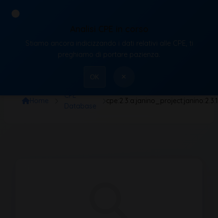
Analisi CPE in corso
Stiamo ancora indicizzando i dati relativi alle CPE, ti
VulnX
preghiamo di portare pazienza.
×
OK
CPE
Home
cpe:2.3:a:janino_project:janino:2.3.1:*:
Database