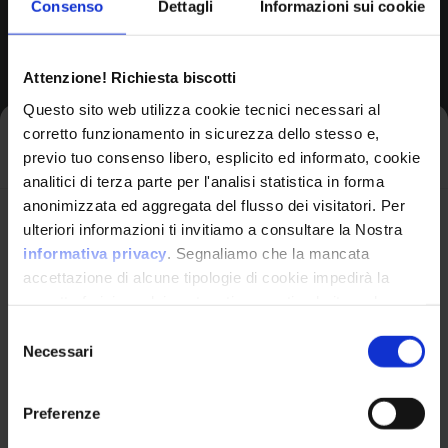
Consenso
Dettagli
Informazioni sui cookie
Attenzione! Richiesta biscotti
Browse All CPEs
Questo sito web utilizza cookie tecnici necessari al
corretto funzionamento in sicurezza dello stesso e,
Iscriviti alla newsletter
previo tuo consenso libero, esplicito ed informato, cookie
analitici di terza parte per l'analisi statistica in forma
anonimizzata ed aggregata del flusso dei visitatori. Per
Avrai le ultime informazioni relative alle vulnerabilità
ulteriori informazioni ti invitiamo a consultare la Nostra
informatiche direttamente nella tua casella di posta
informativa privacy
. Segnaliamo che la mancata
senza sforzo.
accettazione di alcune tipologie di cookie impedirà la
corretta fruizione dei contenuti presenti nel sito web.
VulnX
email
*
Selezione
Necessari
del
Piattaforma Avanzata di Cyber Threat
consenso
Intelligence
Preferenze
Studio Consi
Ho letto e compreso l'Informativa Privacy
*
P.IVA: IT03429500261