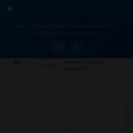
Analisi CPE in corso
Stiamo ancora indicizzando i dati relativi alle CPE, ti
VulnX
preghiamo di portare pazienza.
×
OK
cpe:2.3:a:pac-
CPE
Home
resolver_project:pac-
Database
resolver:1.2.1…