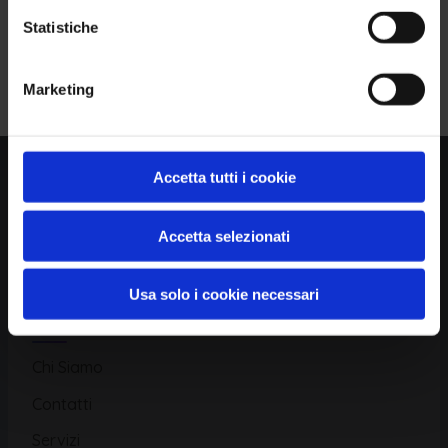
Statistiche
Piattaforma
Iscriviti alla Newsletter
Marketing
Database CVE
Database KEV
Accetta tutti i cookie
Catalogo CWE
Directory CPE
Accetta selezionati
CAPEC
Usa solo i cookie necessari
Risorse
Chi Siamo
Contatti
Servizi