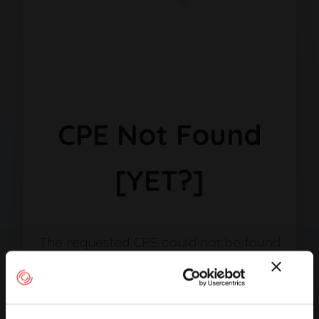
CPE Not Found
[YET?]
The requested CPE could not be found
in our database. It may have been
removed or the identifier might be
incorrect.