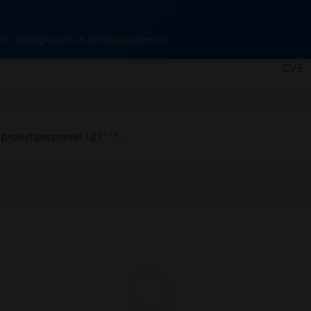
CPE, ti preghiamo di portare pazienza.
CVE
roject:pacparser:1.2.1:*:*:*…