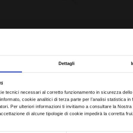
CPE Not Found [YET?]
Iscriviti alla newsletter
Dettagli
Avrai le ultime informazioni relative alle vulnerabilità
e requested CPE could not be found in our database.
ti
informatiche direttamente nella tua casella di posta senza
may have been removed or the identifier might be
ie tecnici necessari al corretto funzionamento in sicurezza dello
sforzo.
informato, cookie analitici di terza parte per l'analisi statistica 
incorrect.
atori. Per ulteriori informazioni ti invitiamo a consultare la Nostra
email
*
ettazione di alcune tipologie di cookie impedirà la corretta frui
Browse All CPEs