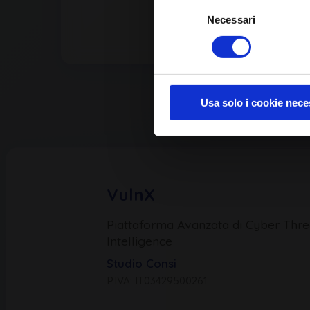
Selezione
Necessari
del
consenso
Usa solo i cookie nece
VulnX
Piattaforma Avanzata di Cyber Thre
Intelligence
Studio Consi
P.IVA: IT03429500261