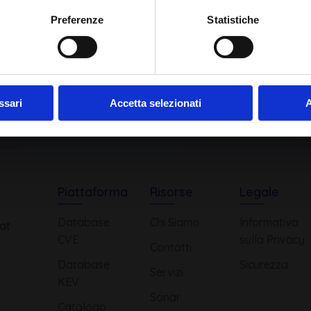
Ho letto e compreso l'Informativa Privacy
*
Preferenze
Statistiche
Iscriviti alla Newsletter
ssari
Accetta selezionati
A
Piattaforma
Risorse
Legale
Database
Chi Siamo
Informativa
at
CVE
sulla Privacy
Contatti
Database
Sicurezza
Servizi
KEV
Sonar
Catalogo