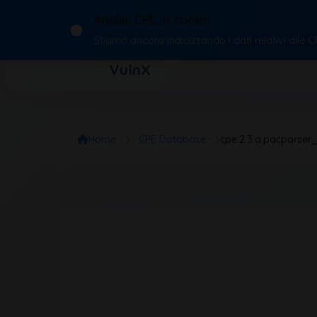
Analisi CPE in corso
Stiamo ancora indicizzando i dati relativi alle 
VulnX
Home
CPE Database
cpe:2.3:a:pacparser_p