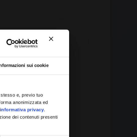
Informazioni sui cookie
 It
 stesso e, previo tuo
in forma anonimizzata ed
informativa privacy
.
zione dei contenuti presenti