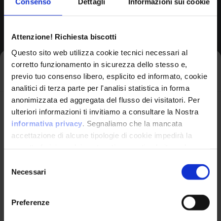
Consenso
Dettagli
Informazioni sui cookie
Browse All CPEs
Attenzione! Richiesta biscotti
Questo sito web utilizza cookie tecnici necessari al
corretto funzionamento in sicurezza dello stesso e,
Iscriviti alla newsletter
previo tuo consenso libero, esplicito ed informato, cookie
analitici di terza parte per l'analisi statistica in forma
anonimizzata ed aggregata del flusso dei visitatori. Per
Avrai le ultime informazioni relative alle vulnerabilità
ulteriori informazioni ti invitiamo a consultare la Nostra
informatiche direttamente nella tua casella di posta
informativa privacy
. Segnaliamo che la mancata
senza sforzo.
accettazione di alcune tipologie di cookie impedirà la
corretta fruizione dei contenuti presenti nel sito web.
VulnX
email
*
Selezione
Necessari
del
Piattaforma Avanzata di Cyber Threat
consenso
Intelligence
Preferenze
Studio Consi
Ho letto e compreso l'Informativa Privacy
*
P.IVA: IT03429500261