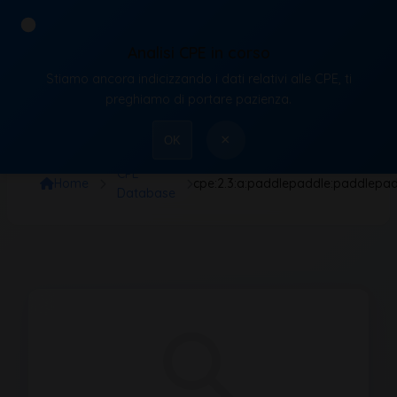
Analisi CPE in corso
Stiamo ancora indicizzando i dati relativi alle CPE, ti
VulnX
preghiamo di portare pazienza.
×
OK
CPE
Home
cpe:2.3:a:paddlepaddle:paddlepaddle
Database