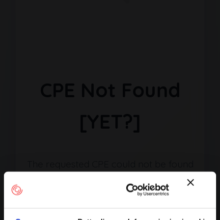
CPE Not Found
[YET?]
The requested CPE could not be found
in our database. It may have been
removed or the identifier might be
incorrect.