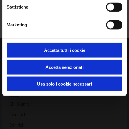
Statistiche
Piattaforma
Iscriviti alla Newsletter
Marketing
Database CVE
Database KEV
Catalogo CWE
Accetta tutti i cookie
Directory CPE
Accetta selezionati
CAPEC
Usa solo i cookie necessari
Risorse
Chi Siamo
Contatti
Servizi