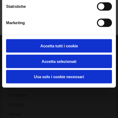
Statistiche
Piattaforma
Iscriviti alla Newsletter
Marketing
Database CVE
Database KEV
Catalogo CWE
Accetta tutti i cookie
Directory CPE
Accetta selezionati
CAPEC
Usa solo i cookie necessari
Risorse
Chi Siamo
Contatti
Servizi