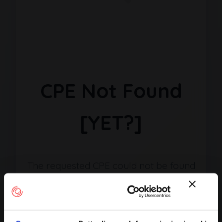
CPE Not Found
[YET?]
The requested CPE could not be found
in our database. It may have been
removed or the identifier might be
incorrect.