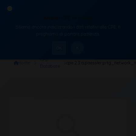
Analisi CPE in corso
Stiamo ancora indicizzando i dati relativi alle CPE, ti
VulnX
preghiamo di portare pazienza.
×
OK
CPE
Home
cpe:2.3:a:paessler:prtg_network_m
Database