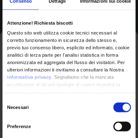
Consenso
Dettagli
Informazioni sui cookie
Browse All CPEs
Attenzione! Richiesta biscotti
Questo sito web utilizza cookie tecnici necessari al
corretto funzionamento in sicurezza dello stesso e,
Iscriviti alla newsletter
previo tuo consenso libero, esplicito ed informato, cookie
analitici di terza parte per l'analisi statistica in forma
anonimizzata ed aggregata del flusso dei visitatori. Per
Avrai le ultime informazioni relative alle vulnerabilità
ulteriori informazioni ti invitiamo a consultare la Nostra
informatiche direttamente nella tua casella di posta
informativa privacy
. Segnaliamo che la mancata
senza sforzo.
accettazione di alcune tipologie di cookie impedirà la
corretta fruizione dei contenuti presenti nel sito web.
VulnX
email
*
Selezione
Necessari
del
Piattaforma Avanzata di Cyber Threat
consenso
Intelligence
Preferenze
Studio Consi
Ho letto e compreso l'Informativa Privacy
*
P.IVA: IT03429500261