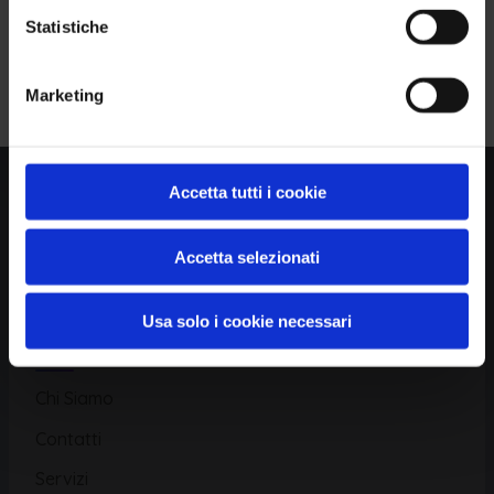
Statistiche
Piattaforma
Iscriviti alla Newsletter
Marketing
Database CVE
Database KEV
Catalogo CWE
Accetta tutti i cookie
Directory CPE
Accetta selezionati
CAPEC
Usa solo i cookie necessari
Risorse
Chi Siamo
Contatti
Servizi