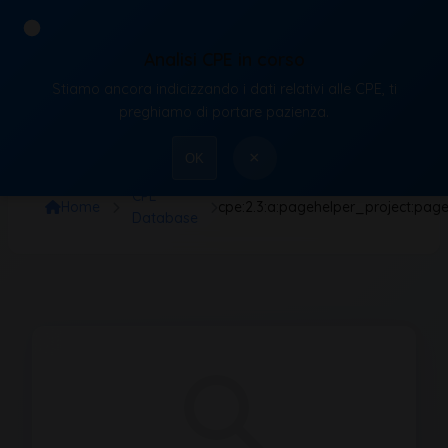
Analisi CPE in corso
Stiamo ancora indicizzando i dati relativi alle CPE, ti
VulnX
preghiamo di portare pazienza.
×
OK
CPE
Home
cpe:2.3:a:pagehelper_project:pagehe
Database