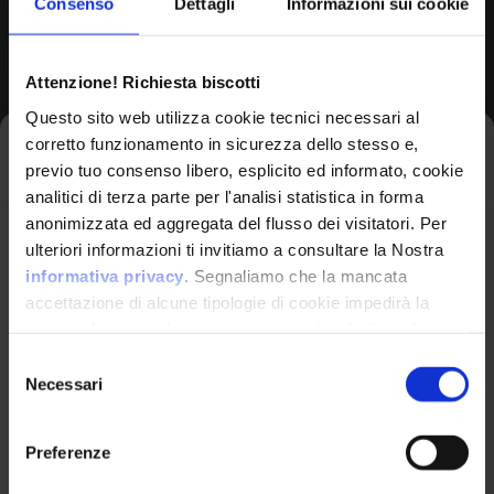
Consenso
Dettagli
Informazioni sui cookie
Browse All CPEs
Attenzione! Richiesta biscotti
Questo sito web utilizza cookie tecnici necessari al
corretto funzionamento in sicurezza dello stesso e,
Iscriviti alla newsletter
previo tuo consenso libero, esplicito ed informato, cookie
analitici di terza parte per l'analisi statistica in forma
anonimizzata ed aggregata del flusso dei visitatori. Per
Avrai le ultime informazioni relative alle vulnerabilità
ulteriori informazioni ti invitiamo a consultare la Nostra
informatiche direttamente nella tua casella di posta
informativa privacy
. Segnaliamo che la mancata
senza sforzo.
accettazione di alcune tipologie di cookie impedirà la
corretta fruizione dei contenuti presenti nel sito web.
VulnX
email
*
Selezione
Necessari
del
Piattaforma Avanzata di Cyber Threat
consenso
Intelligence
Preferenze
Studio Consi
Ho letto e compreso l'Informativa Privacy
*
P.IVA: IT03429500261