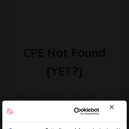
CPE Not Found
[YET?]
The requested CPE could not be found
in our database. It may have been
removed or the identifier might be
incorrect.