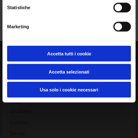
Statistiche
Piattaforma
Iscriviti alla Newsletter
Marketing
Database CVE
Database KEV
Catalogo CWE
Accetta tutti i cookie
Directory CPE
Accetta selezionati
CAPEC
Usa solo i cookie necessari
Risorse
Chi Siamo
Contatti
Servizi