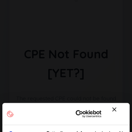
CPE Not Found
[YET?]
The requested CPE could not be found
in our database. It may have been
removed or the identifier might be
incorrect.