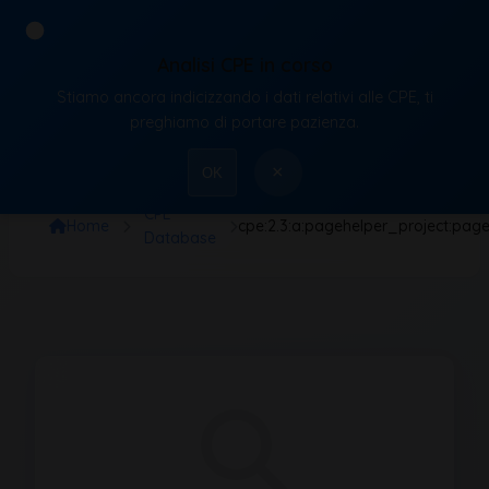
Analisi CPE in corso
Stiamo ancora indicizzando i dati relativi alle CPE, ti
VulnX
preghiamo di portare pazienza.
×
OK
CPE
Home
cpe:2.3:a:pagehelper_project:pageh
Database