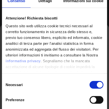
Consenso
Dettagli
Informazioni sui cookie
Browse All CPEs
Attenzione! Richiesta biscotti
Questo sito web utilizza cookie tecnici necessari al
corretto funzionamento in sicurezza dello stesso e,
Iscriviti alla newsletter
previo tuo consenso libero, esplicito ed informato, cookie
analitici di terza parte per l'analisi statistica in forma
anonimizzata ed aggregata del flusso dei visitatori. Per
Avrai le ultime informazioni relative alle vulnerabilità
ulteriori informazioni ti invitiamo a consultare la Nostra
informatiche direttamente nella tua casella di posta
informativa privacy
. Segnaliamo che la mancata
senza sforzo.
accettazione di alcune tipologie di cookie impedirà la
corretta fruizione dei contenuti presenti nel sito web.
VulnX
email
*
Selezione
Necessari
del
Piattaforma Avanzata di Cyber Threat
consenso
Intelligence
Preferenze
Studio Consi
Ho letto e compreso l'Informativa Privacy
*
P.IVA: IT03429500261