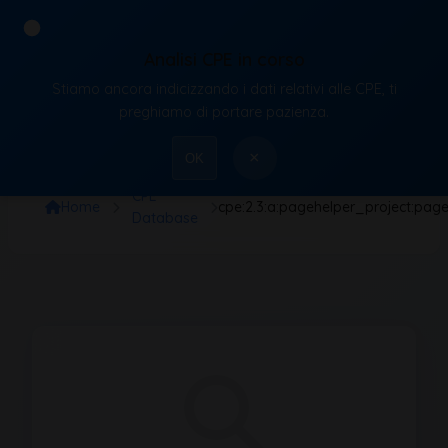
Analisi CPE in corso
Stiamo ancora indicizzando i dati relativi alle CPE, ti
VulnX
preghiamo di portare pazienza.
×
OK
CPE
Home
cpe:2.3:a:pagehelper_project:pagehe
Database