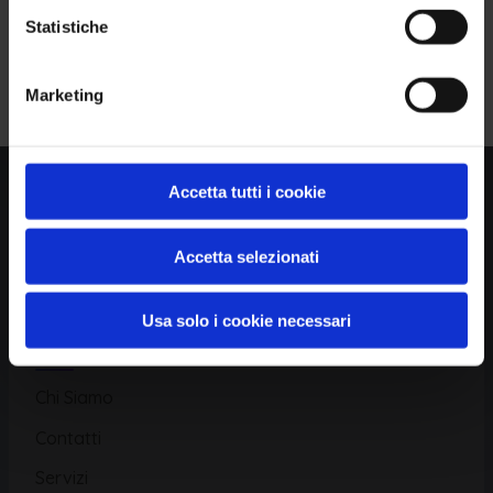
Statistiche
Piattaforma
Iscriviti alla Newsletter
Marketing
Database CVE
Database KEV
Catalogo CWE
Accetta tutti i cookie
Directory CPE
Accetta selezionati
CAPEC
Usa solo i cookie necessari
Risorse
Chi Siamo
Contatti
Servizi