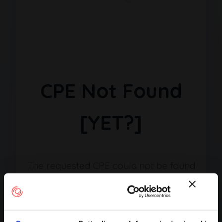
CPE Not Found
[YET?]
The requested CPE could not be found
in our database. It may have been
removed or the identifier might be
incorrect.