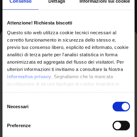
Consenso
Dettagli
Informazioni sui cookie
Browse All CPEs
Attenzione! Richiesta biscotti
Questo sito web utilizza cookie tecnici necessari al
corretto funzionamento in sicurezza dello stesso e,
Iscriviti alla newsletter
previo tuo consenso libero, esplicito ed informato, cookie
analitici di terza parte per l'analisi statistica in forma
anonimizzata ed aggregata del flusso dei visitatori. Per
Avrai le ultime informazioni relative alle vulnerabilità
ulteriori informazioni ti invitiamo a consultare la Nostra
informatiche direttamente nella tua casella di posta
informativa privacy
. Segnaliamo che la mancata
senza sforzo.
accettazione di alcune tipologie di cookie impedirà la
corretta fruizione dei contenuti presenti nel sito web.
VulnX
email
*
Selezione
Necessari
del
Piattaforma Avanzata di Cyber Threat
consenso
Intelligence
Preferenze
Studio Consi
Ho letto e compreso l'Informativa Privacy
*
P.IVA: IT03429500261