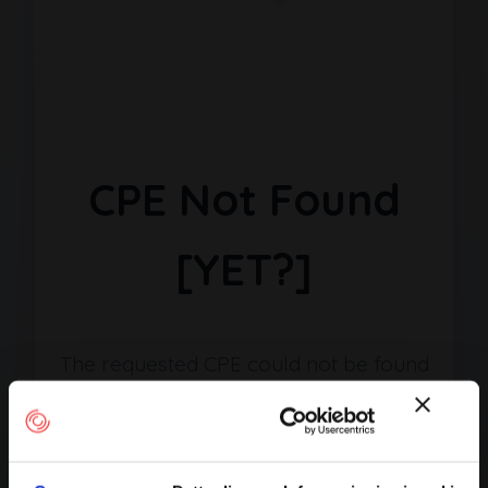
CPE Not Found
[YET?]
The requested CPE could not be found
in our database. It may have been
removed or the identifier might be
incorrect.