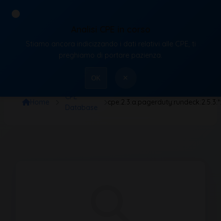
Analisi CPE in corso
Stiamo ancora indicizzando i dati relativi alle CPE, ti
VulnX
preghiamo di portare pazienza.
×
OK
CPE
Home
cpe:2.3:a:pagerduty:rundeck:2.5.3:
Database