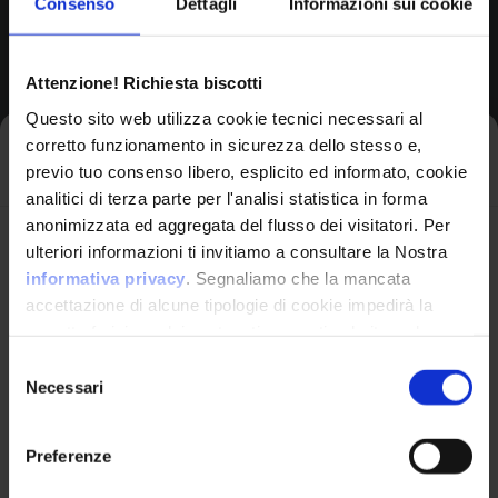
Consenso
Dettagli
Informazioni sui cookie
Browse All CPEs
Attenzione! Richiesta biscotti
Questo sito web utilizza cookie tecnici necessari al
corretto funzionamento in sicurezza dello stesso e,
Iscriviti alla newsletter
previo tuo consenso libero, esplicito ed informato, cookie
analitici di terza parte per l'analisi statistica in forma
anonimizzata ed aggregata del flusso dei visitatori. Per
Avrai le ultime informazioni relative alle vulnerabilità
ulteriori informazioni ti invitiamo a consultare la Nostra
informatiche direttamente nella tua casella di posta
informativa privacy
. Segnaliamo che la mancata
senza sforzo.
accettazione di alcune tipologie di cookie impedirà la
corretta fruizione dei contenuti presenti nel sito web.
VulnX
email
*
Selezione
Necessari
del
Piattaforma Avanzata di Cyber Threat
consenso
Intelligence
Preferenze
Studio Consi
Ho letto e compreso l'Informativa Privacy
*
P.IVA: IT03429500261