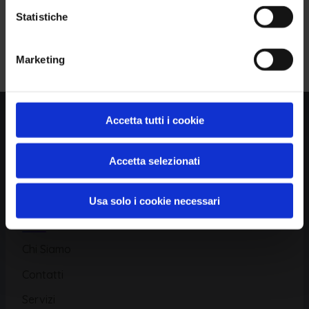
Statistiche
Piattaforma
Iscriviti alla Newsletter
Marketing
Database CVE
Database KEV
Catalogo CWE
Accetta tutti i cookie
Directory CPE
Accetta selezionati
CAPEC
Usa solo i cookie necessari
Risorse
Chi Siamo
Contatti
Servizi