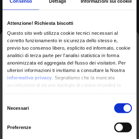
Consenso
Dettagli
Informazioni sui cookie
Browse All CPEs
Attenzione! Richiesta biscotti
Questo sito web utilizza cookie tecnici necessari al
corretto funzionamento in sicurezza dello stesso e,
Iscriviti alla newsletter
previo tuo consenso libero, esplicito ed informato, cookie
analitici di terza parte per l'analisi statistica in forma
anonimizzata ed aggregata del flusso dei visitatori. Per
Avrai le ultime informazioni relative alle vulnerabilità
ulteriori informazioni ti invitiamo a consultare la Nostra
informatiche direttamente nella tua casella di posta
informativa privacy
. Segnaliamo che la mancata
senza sforzo.
accettazione di alcune tipologie di cookie impedirà la
corretta fruizione dei contenuti presenti nel sito web.
VulnX
email
*
Selezione
Necessari
del
Piattaforma Avanzata di Cyber Threat
consenso
Intelligence
Preferenze
Studio Consi
Ho letto e compreso l'Informativa Privacy
*
P.IVA: IT03429500261