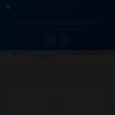
Analisi CPE in corso
Stiamo ancora indicizzando i dati relativi alle CPE, ti
VulnX
preghiamo di portare pazienza.
×
OK
CPE
Home
cpe:2.3:a:pagerduty:rundeck:2.7.1:*
Database