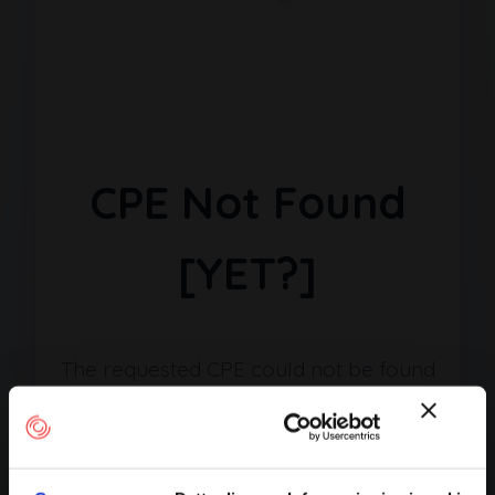
CPE Not Found
[YET?]
The requested CPE could not be found
in our database. It may have been
removed or the identifier might be
incorrect.