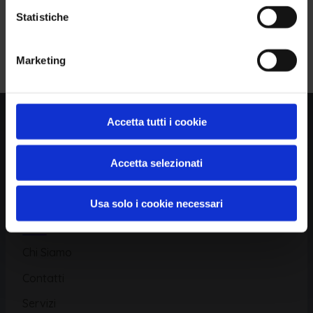
Statistiche
Piattaforma
Iscriviti alla Newsletter
Marketing
Database CVE
Database KEV
Catalogo CWE
Accetta tutti i cookie
Directory CPE
Accetta selezionati
CAPEC
Usa solo i cookie necessari
Risorse
Chi Siamo
Contatti
Servizi