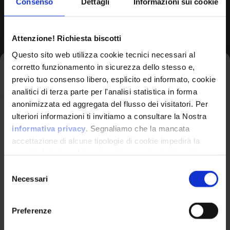
Consenso
Dettagli
Informazioni sui cookie
Browse All CPEs
Attenzione! Richiesta biscotti
Questo sito web utilizza cookie tecnici necessari al
corretto funzionamento in sicurezza dello stesso e,
Iscriviti alla newsletter
previo tuo consenso libero, esplicito ed informato, cookie
analitici di terza parte per l'analisi statistica in forma
anonimizzata ed aggregata del flusso dei visitatori. Per
Avrai le ultime informazioni relative alle vulnerabilità
ulteriori informazioni ti invitiamo a consultare la Nostra
informatiche direttamente nella tua casella di posta
informativa privacy
. Segnaliamo che la mancata
senza sforzo.
accettazione di alcune tipologie di cookie impedirà la
corretta fruizione dei contenuti presenti nel sito web.
VulnX
email
*
Selezione
Necessari
del
Piattaforma Avanzata di Cyber Threat
consenso
Intelligence
Preferenze
Studio Consi
Ho letto e compreso l'Informativa Privacy
*
P.IVA: IT03429500261