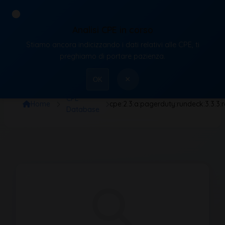
Analisi CPE in corso
Stiamo ancora indicizzando i dati relativi alle CPE, ti
VulnX
preghiamo di portare pazienza.
×
OK
CPE
Home
cpe:2.3:a:pagerduty:rundeck:3.3.3:
Database