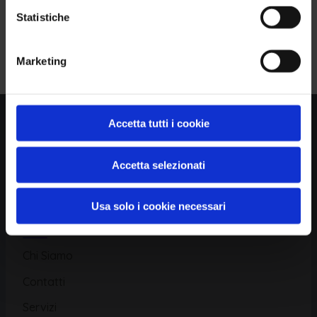
Statistiche
Piattaforma
Iscriviti alla Newsletter
Marketing
Database CVE
Database KEV
Catalogo CWE
Accetta tutti i cookie
Directory CPE
Accetta selezionati
CAPEC
Usa solo i cookie necessari
Risorse
Chi Siamo
Contatti
Servizi