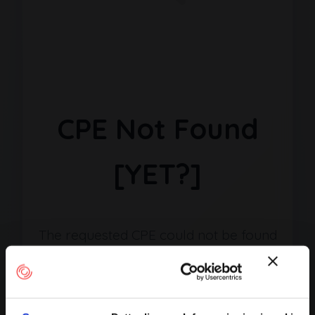
CPE Not Found
[YET?]
The requested CPE could not be found
in our database. It may have been
removed or the identifier might be
incorrect.