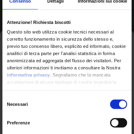
Consenso
Dettagli
Informazioni sui cookie
Browse All CPEs
Attenzione! Richiesta biscotti
Questo sito web utilizza cookie tecnici necessari al
corretto funzionamento in sicurezza dello stesso e,
Iscriviti alla newsletter
previo tuo consenso libero, esplicito ed informato, cookie
analitici di terza parte per l'analisi statistica in forma
anonimizzata ed aggregata del flusso dei visitatori. Per
Avrai le ultime informazioni relative alle vulnerabilità
ulteriori informazioni ti invitiamo a consultare la Nostra
informatiche direttamente nella tua casella di posta
informativa privacy
. Segnaliamo che la mancata
senza sforzo.
accettazione di alcune tipologie di cookie impedirà la
corretta fruizione dei contenuti presenti nel sito web.
VulnX
email
*
Selezione
Necessari
del
Piattaforma Avanzata di Cyber Threat
consenso
Intelligence
Preferenze
Studio Consi
Ho letto e compreso l'Informativa Privacy
*
P.IVA: IT03429500261