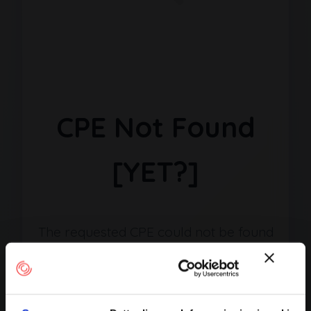
CPE Not Found
[YET?]
The requested CPE could not be found
in our database. It may have been
removed or the identifier might be
incorrect.