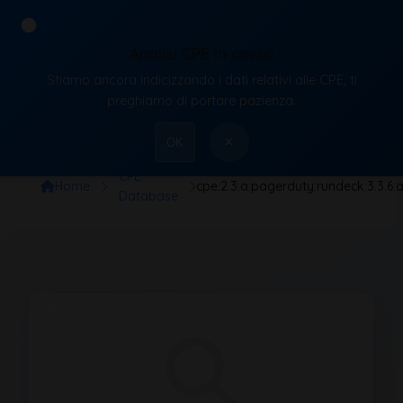
Analisi CPE in corso
Stiamo ancora indicizzando i dati relativi alle CPE, ti
VulnX
preghiamo di portare pazienza.
×
OK
CPE
Home
cpe:2.3:a:pagerduty:rundeck:3.3.6:
Database