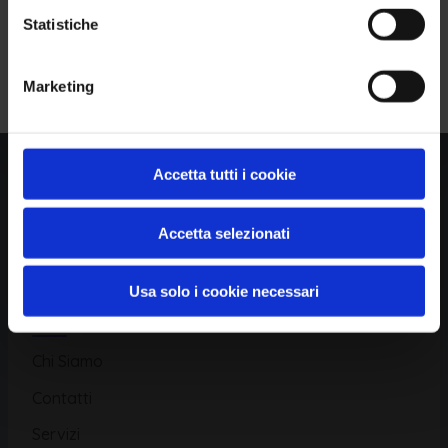
Statistiche
Piattaforma
Iscriviti alla Newsletter
Marketing
Database CVE
Database KEV
Catalogo CWE
Accetta tutti i cookie
Directory CPE
Accetta selezionati
CAPEC
Usa solo i cookie necessari
Risorse
Chi Siamo
Contatti
Servizi