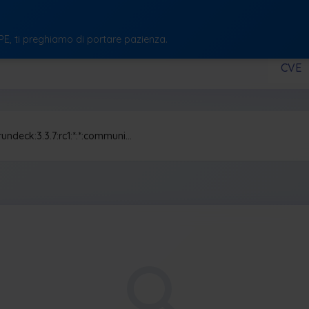
CPE, ti preghiamo di portare pazienza.
CVE
rundeck:3.3.7:rc1:*:*:communi…