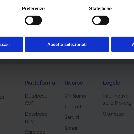
Preferenze
Statistiche
ssari
Accetta selezionati
A
Piattaforma
Risorse
Legale
Database
Chi Siamo
Informativa
at
CVE
sulla Privacy
Contatti
Database
Sicurezza
Servizi
KEV
Sonar
Catalogo