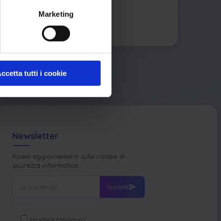
Marketing
ccetta tutti i cookie
Newsletter
Ricevi aggiornamenti sulle notizie di
sicurezza informatica
Iscriviti
Ho letto e compreso l'