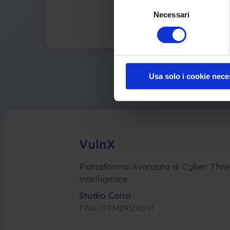
Selezione
Necessari
del
consenso
Usa solo i cookie nece
VulnX
Piattaforma Avanzata di Cyber Thre
Intelligence
Studio Consi
P.IVA: IT03429500261