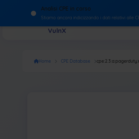
Analisi CPE in corso
Stiamo ancora indicizzando i dati relativi alle 
VulnX
Home
CPE Database
cpe:2.3:a:pagerduty: