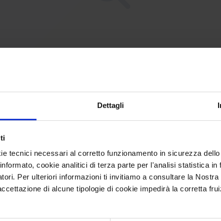
CPE Not Found [YET?]
Dettagli
e requested CPE could not be found in our database.
ti
may have been removed or the identifier might be
ie tecnici necessari al corretto funzionamento in sicurezza dello
informato, cookie analitici di terza parte per l'analisi statistica 
incorrect.
atori. Per ulteriori informazioni ti invitiamo a consultare la Nostra
ettazione di alcune tipologie di cookie impedirà la corretta frui
Browse All CPEs