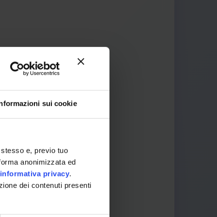
Informazioni sui cookie
 It
 stesso e, previo tuo
in forma anonimizzata ed
informativa privacy
.
zione dei contenuti presenti