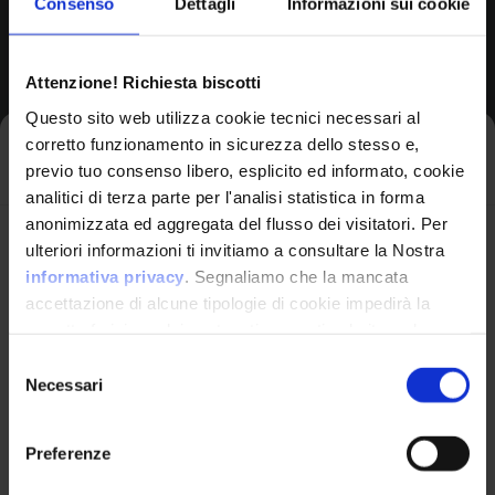
Consenso
Dettagli
Informazioni sui cookie
Browse All CPEs
Attenzione! Richiesta biscotti
Questo sito web utilizza cookie tecnici necessari al
corretto funzionamento in sicurezza dello stesso e,
Iscriviti alla newsletter
previo tuo consenso libero, esplicito ed informato, cookie
analitici di terza parte per l'analisi statistica in forma
anonimizzata ed aggregata del flusso dei visitatori. Per
Avrai le ultime informazioni relative alle vulnerabilità
ulteriori informazioni ti invitiamo a consultare la Nostra
informatiche direttamente nella tua casella di posta
informativa privacy
. Segnaliamo che la mancata
senza sforzo.
accettazione di alcune tipologie di cookie impedirà la
corretta fruizione dei contenuti presenti nel sito web.
VulnX
email
*
Selezione
Necessari
del
Piattaforma Avanzata di Cyber Threat
consenso
Intelligence
Preferenze
Studio Consi
Ho letto e compreso l'Informativa Privacy
*
P.IVA: IT03429500261