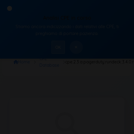
Analisi CPE in corso
Stiamo ancora indicizzando i dati relativi alle CPE, ti
VulnX
preghiamo di portare pazienza.
×
OK
CPE
Home
cpe:2.3:a:pagerduty:rundeck:3.4.0:
Database