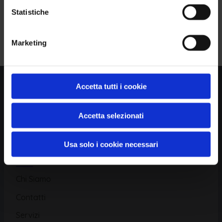
Statistiche
Piattaforma
Iscriviti alla Newsletter
Marketing
Database CVE
Database KEV
Catalogo CWE
Accetta tutti i cookie
Directory CPE
Accetta selezionati
CAPEC
Usa solo i cookie necessari
Risorse
Chi Siamo
Contatti
Servizi