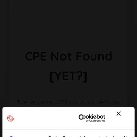
CPE Not Found
[YET?]
The requested CPE could not be found
in our database. It may have been
removed or the identifier might be
incorrect.