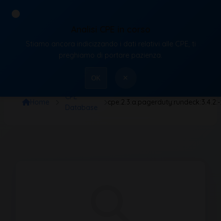
Analisi CPE in corso
Stiamo ancora indicizzando i dati relativi alle CPE, ti
VulnX
preghiamo di portare pazienza.
×
OK
CPE
Home
cpe:2.3:a:pagerduty:rundeck:3.4.2:-:
Database