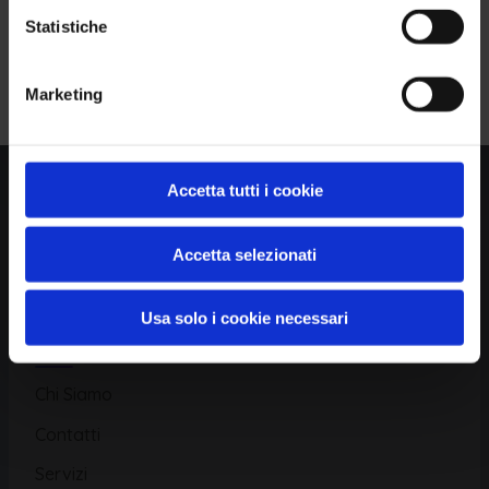
Statistiche
Piattaforma
Iscriviti alla Newsletter
Marketing
Database CVE
Database KEV
Catalogo CWE
Accetta tutti i cookie
Directory CPE
Accetta selezionati
CAPEC
Usa solo i cookie necessari
Risorse
Chi Siamo
Contatti
Servizi