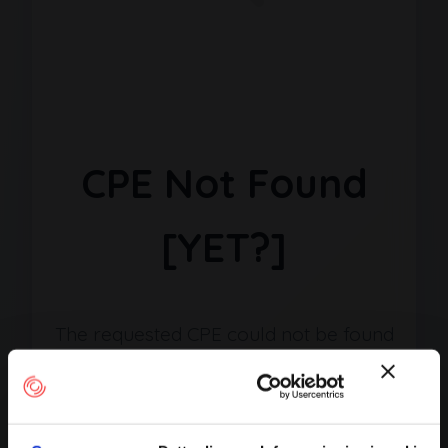
CPE Not Found
[YET?]
The requested CPE could not be found
in our database. It may have been
removed or the identifier might be
incorrect.