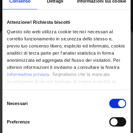
Consenso
Dettagli
Informazioni sui cookie
Browse All CPEs
Attenzione! Richiesta biscotti
Questo sito web utilizza cookie tecnici necessari al
corretto funzionamento in sicurezza dello stesso e,
Iscriviti alla newsletter
previo tuo consenso libero, esplicito ed informato, cookie
analitici di terza parte per l'analisi statistica in forma
anonimizzata ed aggregata del flusso dei visitatori. Per
Avrai le ultime informazioni relative alle vulnerabilità
ulteriori informazioni ti invitiamo a consultare la Nostra
informatiche direttamente nella tua casella di posta
informativa privacy
. Segnaliamo che la mancata
senza sforzo.
accettazione di alcune tipologie di cookie impedirà la
corretta fruizione dei contenuti presenti nel sito web.
VulnX
email
*
Selezione
Necessari
del
Piattaforma Avanzata di Cyber Threat
consenso
Intelligence
Preferenze
Studio Consi
Ho letto e compreso l'Informativa Privacy
*
P.IVA: IT03429500261