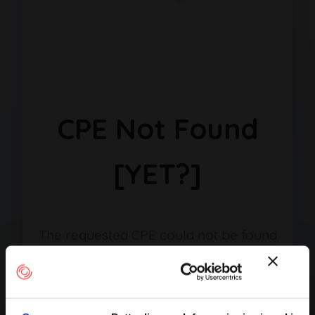
CPE Not Found
[YET?]
The requested CPE could not be found
in our database. It may have been
removed or the identifier might be
incorrect.