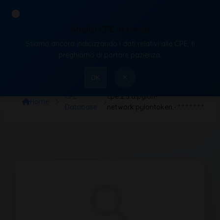
Analisi CPE in corso
Stiamo ancora indicizzando i dati relativi alle CPE, ti
VulnX
preghiamo di portare pazienza.
×
OK
CPE
cpe:2.3:a:pylon-
Home
Database
network:pylontoken:-:*:*:*:*:*:*:*