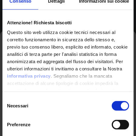
Consenso
Dettagli
Informazioni sui cookie
Browse All CPEs
Attenzione! Richiesta biscotti
Questo sito web utilizza cookie tecnici necessari al
corretto funzionamento in sicurezza dello stesso e,
Iscriviti alla newsletter
previo tuo consenso libero, esplicito ed informato, cookie
analitici di terza parte per l'analisi statistica in forma
anonimizzata ed aggregata del flusso dei visitatori. Per
Avrai le ultime informazioni relative alle vulnerabilità
ulteriori informazioni ti invitiamo a consultare la Nostra
informatiche direttamente nella tua casella di posta
informativa privacy
. Segnaliamo che la mancata
senza sforzo.
accettazione di alcune tipologie di cookie impedirà la
corretta fruizione dei contenuti presenti nel sito web.
VulnX
email
*
Selezione
Necessari
del
Piattaforma Avanzata di Cyber Threat
consenso
Intelligence
Preferenze
Studio Consi
Ho letto e compreso l'Informativa Privacy
*
P.IVA: IT03429500261