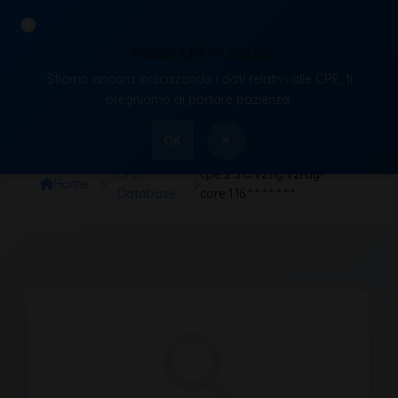
Analisi CPE in corso
Stiamo ancora indicizzando i dati relativi alle CPE, ti
VulnX
preghiamo di portare pazienza.
×
OK
CPE
cpe:2.3:a:v2fly:v2ray-
Home
Database
core:1.16:*:*:*:*:*:*:*