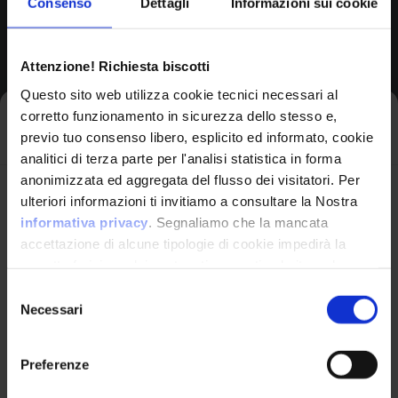
Consenso
Dettagli
Informazioni sui cookie
Browse All CPEs
Attenzione! Richiesta biscotti
Questo sito web utilizza cookie tecnici necessari al
corretto funzionamento in sicurezza dello stesso e,
Iscriviti alla newsletter
previo tuo consenso libero, esplicito ed informato, cookie
analitici di terza parte per l'analisi statistica in forma
anonimizzata ed aggregata del flusso dei visitatori. Per
Avrai le ultime informazioni relative alle vulnerabilità
ulteriori informazioni ti invitiamo a consultare la Nostra
informatiche direttamente nella tua casella di posta
informativa privacy
. Segnaliamo che la mancata
senza sforzo.
accettazione di alcune tipologie di cookie impedirà la
corretta fruizione dei contenuti presenti nel sito web.
VulnX
email
*
Selezione
Necessari
del
Piattaforma Avanzata di Cyber Threat
consenso
Intelligence
Preferenze
Studio Consi
Ho letto e compreso l'Informativa Privacy
*
P.IVA: IT03429500261