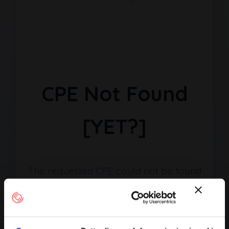
CPE Not Found
[YET?]
The requested CPE could not be found
in our database. It may have been
removed or the identifier might be
incorrect.