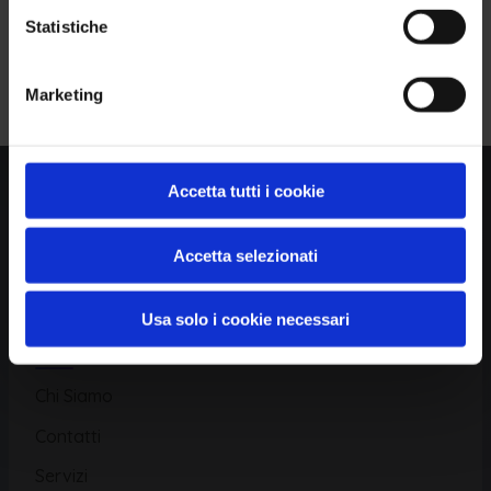
Statistiche
Piattaforma
Iscriviti alla Newsletter
Marketing
Database CVE
Database KEV
Catalogo CWE
Accetta tutti i cookie
Directory CPE
Accetta selezionati
CAPEC
Usa solo i cookie necessari
Risorse
Chi Siamo
Contatti
Servizi