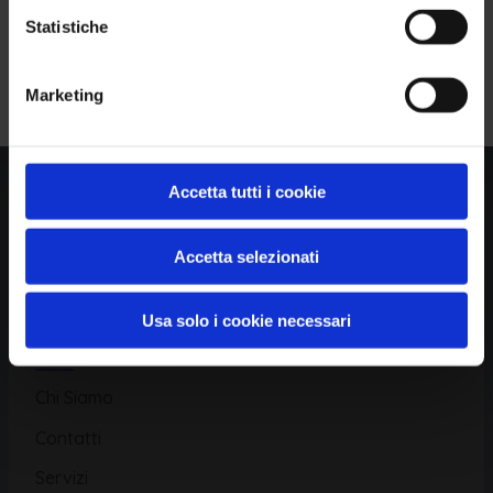
Statistiche
Piattaforma
Iscriviti alla Newsletter
Marketing
Database CVE
Database KEV
Catalogo CWE
Accetta tutti i cookie
Directory CPE
Accetta selezionati
CAPEC
Usa solo i cookie necessari
Risorse
Chi Siamo
Contatti
Servizi