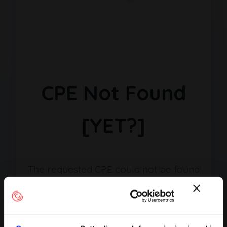
CPE Not Found
[YET?]
The requested CPE could not be found
in our database. It may have been
removed or the identifier might be
incorrect.