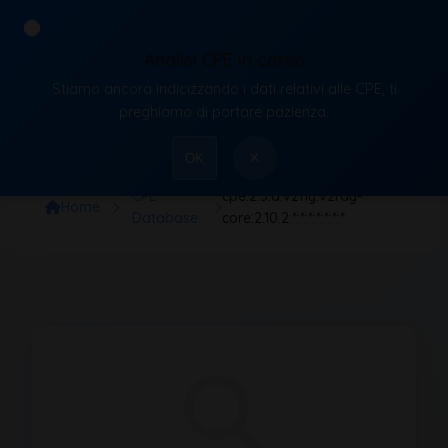
Analisi CPE in corso
Stiamo ancora indicizzando i dati relativi alle CPE, ti
VulnX
preghiamo di portare pazienza.
×
OK
CPE
cpe:2.3:a:v2fly:v2ray-
Home
Database
core:2.10.2:*:*:*:*:*:*:*