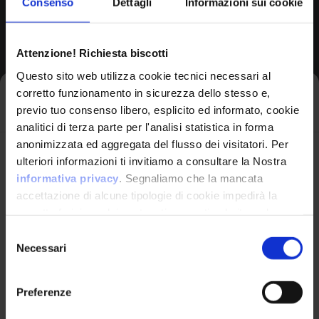
Consenso
Dettagli
Informazioni sui cookie
Browse All CPEs
Attenzione! Richiesta biscotti
Questo sito web utilizza cookie tecnici necessari al
corretto funzionamento in sicurezza dello stesso e,
Iscriviti alla newsletter
previo tuo consenso libero, esplicito ed informato, cookie
analitici di terza parte per l'analisi statistica in forma
anonimizzata ed aggregata del flusso dei visitatori. Per
Avrai le ultime informazioni relative alle vulnerabilità
ulteriori informazioni ti invitiamo a consultare la Nostra
informatiche direttamente nella tua casella di posta
informativa privacy
. Segnaliamo che la mancata
senza sforzo.
accettazione di alcune tipologie di cookie impedirà la
corretta fruizione dei contenuti presenti nel sito web.
VulnX
email
*
Selezione
Necessari
del
Piattaforma Avanzata di Cyber Threat
consenso
Intelligence
Preferenze
Studio Consi
Ho letto e compreso l'Informativa Privacy
*
P.IVA: IT03429500261