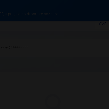
CPE, ti preghiamo di portare pazienza.
CVE
re:2.12:*:*:*:*:*:*:*