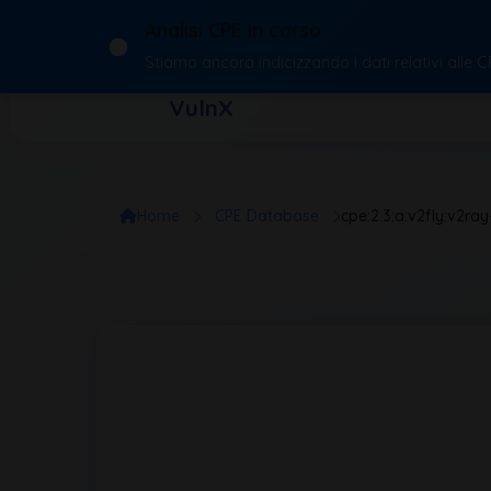
Analisi CPE in corso
Stiamo ancora indicizzando i dati relativi alle 
VulnX
Home
CPE Database
cpe:2.3:a:v2fly:v2ray-co