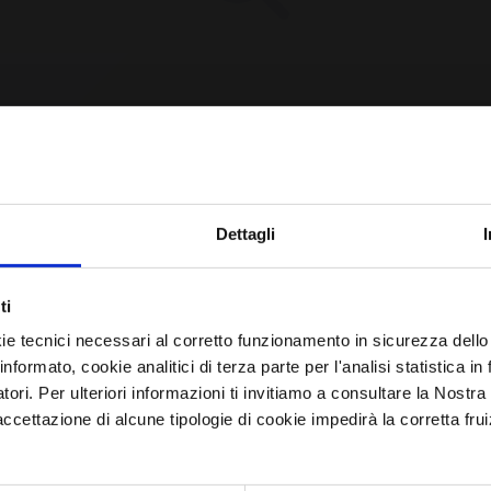
CPE Not Found [YET?]
Iscriviti alla newsletter
Dettagli
Avrai le ultime informazioni relative alle vulnerabilità
e requested CPE could not be found in our database.
ti
informatiche direttamente nella tua casella di posta senza
may have been removed or the identifier might be
ie tecnici necessari al corretto funzionamento in sicurezza dello
sforzo.
informato, cookie analitici di terza parte per l'analisi statistica 
incorrect.
atori. Per ulteriori informazioni ti invitiamo a consultare la Nostra
email
*
ettazione di alcune tipologie di cookie impedirà la corretta frui
Browse All CPEs