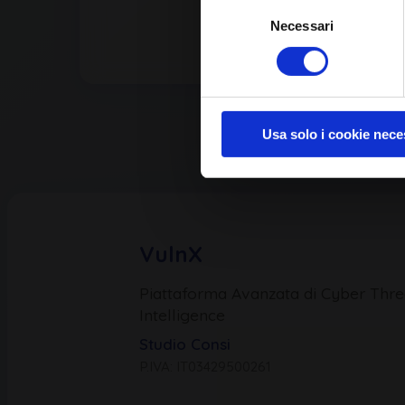
Selezione
Necessari
del
consenso
Usa solo i cookie nece
VulnX
Piattaforma Avanzata di Cyber Thre
Intelligence
Studio Consi
P.IVA: IT03429500261