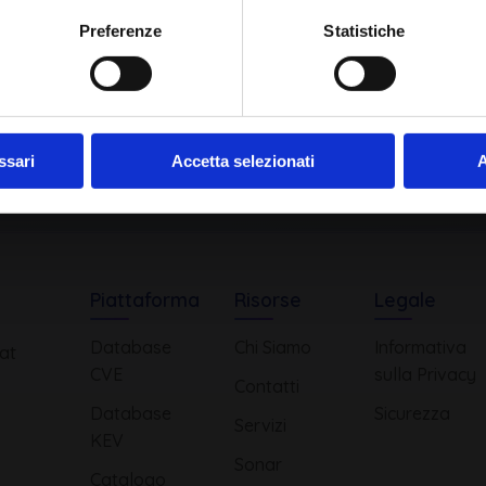
Ho letto e compreso l'Informativa Privacy
*
Preferenze
Statistiche
Iscriviti alla Newsletter
ssari
Accetta selezionati
A
Piattaforma
Risorse
Legale
Database
Chi Siamo
Informativa
at
CVE
sulla Privacy
Contatti
Database
Sicurezza
Servizi
KEV
Sonar
Catalogo