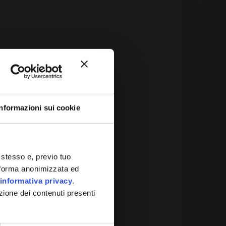
Informazioni sui cookie
 It
 stesso e, previo tuo
in forma anonimizzata ed
informativa privacy
.
zione dei contenuti presenti