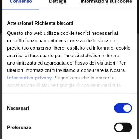
Consenso
Dettagli
Informazioni sui cookie
Browse All CPEs
Attenzione! Richiesta biscotti
Questo sito web utilizza cookie tecnici necessari al
corretto funzionamento in sicurezza dello stesso e,
Iscriviti alla newsletter
previo tuo consenso libero, esplicito ed informato, cookie
analitici di terza parte per l'analisi statistica in forma
anonimizzata ed aggregata del flusso dei visitatori. Per
Avrai le ultime informazioni relative alle vulnerabilità
ulteriori informazioni ti invitiamo a consultare la Nostra
informatiche direttamente nella tua casella di posta
informativa privacy
. Segnaliamo che la mancata
senza sforzo.
accettazione di alcune tipologie di cookie impedirà la
corretta fruizione dei contenuti presenti nel sito web.
VulnX
email
*
Selezione
Necessari
del
Piattaforma Avanzata di Cyber Threat
consenso
Intelligence
Preferenze
Studio Consi
Ho letto e compreso l'Informativa Privacy
*
P.IVA: IT03429500261