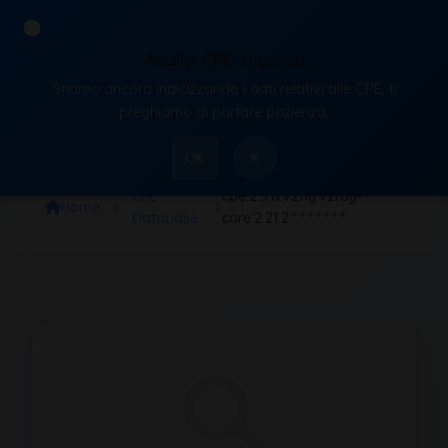
Analisi CPE in corso
Stiamo ancora indicizzando i dati relativi alle CPE, ti
VulnX
preghiamo di portare pazienza.
×
OK
CPE
cpe:2.3:a:v2fly:v2ray-
Home
Database
core:2.21.2:*:*:*:*:*:*:*