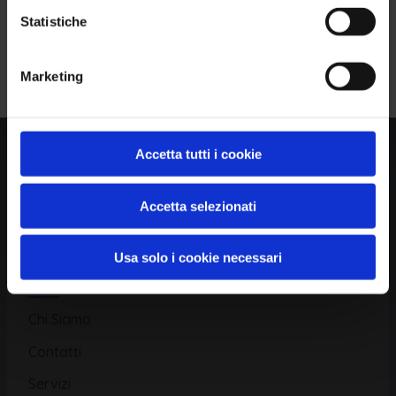
Statistiche
Piattaforma
Iscriviti alla Newsletter
Marketing
Database CVE
Database KEV
Catalogo CWE
Accetta tutti i cookie
Directory CPE
Accetta selezionati
CAPEC
Usa solo i cookie necessari
Risorse
Chi Siamo
Contatti
Servizi