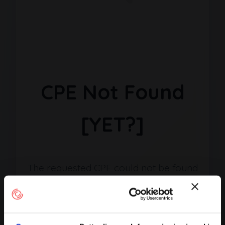
CPE Not Found
[YET?]
The requested CPE could not be found
in our database. It may have been
removed or the identifier might be
incorrect.