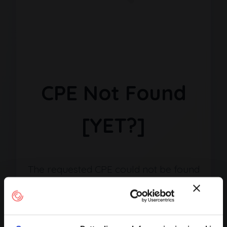
CPE Not Found
[YET?]
The requested CPE could not be found
in our database. It may have been
removed or the identifier might be
incorrect.