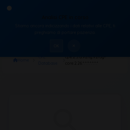
Analisi CPE in corso
Stiamo ancora indicizzando i dati relativi alle CPE, ti
VulnX
preghiamo di portare pazienza.
×
OK
CPE
cpe:2.3:a:v2fly:v2ray-
Home
Database
core:2.26:*:*:*:*:*:*:*