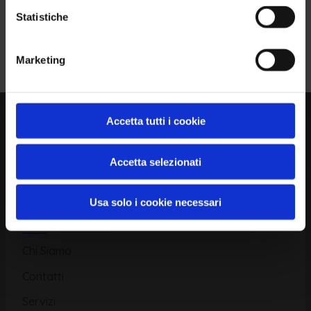
Statistiche
Piattaforma
Iscriviti alla Newsletter
Marketing
Database CVE
Database KEV
Catalogo CWE
Accetta tutti i cookie
Directory CPE
Accetta selezionati
CAPEC
Usa solo i cookie necessari
Risorse
Chi Siamo
Contatti
Servizi