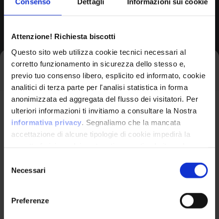
Consenso
Dettagli
Informazioni sui cookie
Browse All CPEs
Attenzione! Richiesta biscotti
Questo sito web utilizza cookie tecnici necessari al
corretto funzionamento in sicurezza dello stesso e,
Iscriviti alla newsletter
previo tuo consenso libero, esplicito ed informato, cookie
analitici di terza parte per l'analisi statistica in forma
anonimizzata ed aggregata del flusso dei visitatori. Per
Avrai le ultime informazioni relative alle vulnerabilità
ulteriori informazioni ti invitiamo a consultare la Nostra
informatiche direttamente nella tua casella di posta
informativa privacy
. Segnaliamo che la mancata
senza sforzo.
accettazione di alcune tipologie di cookie impedirà la
corretta fruizione dei contenuti presenti nel sito web.
VulnX
email
*
Selezione
Necessari
del
Piattaforma Avanzata di Cyber Threat
consenso
Intelligence
Preferenze
Studio Consi
Ho letto e compreso l'Informativa Privacy
*
P.IVA: IT03429500261