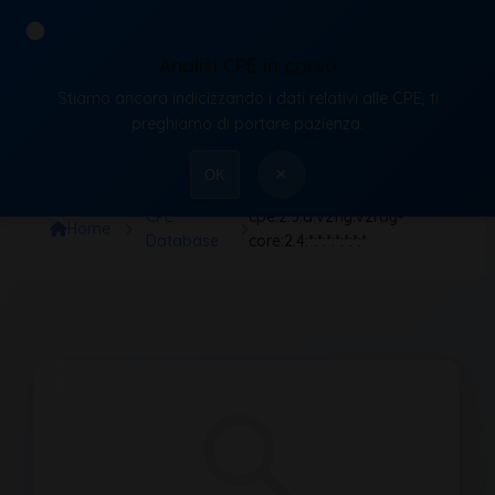
Analisi CPE in corso
Stiamo ancora indicizzando i dati relativi alle CPE, ti
VulnX
preghiamo di portare pazienza.
×
OK
CPE
cpe:2.3:a:v2fly:v2ray-
Home
Database
core:2.4:*:*:*:*:*:*:*