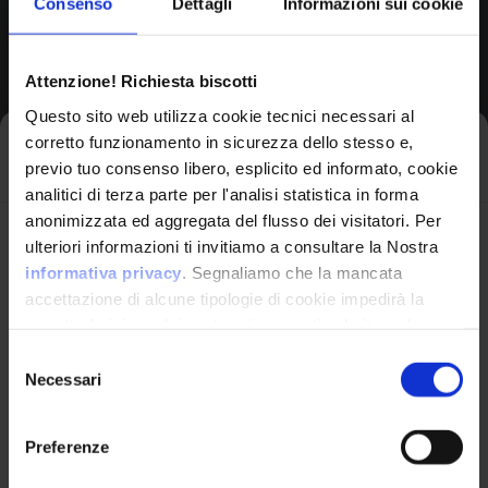
Consenso
Dettagli
Informazioni sui cookie
Browse All CPEs
Attenzione! Richiesta biscotti
Questo sito web utilizza cookie tecnici necessari al
corretto funzionamento in sicurezza dello stesso e,
Iscriviti alla newsletter
previo tuo consenso libero, esplicito ed informato, cookie
analitici di terza parte per l'analisi statistica in forma
anonimizzata ed aggregata del flusso dei visitatori. Per
Avrai le ultime informazioni relative alle vulnerabilità
ulteriori informazioni ti invitiamo a consultare la Nostra
informatiche direttamente nella tua casella di posta
informativa privacy
. Segnaliamo che la mancata
senza sforzo.
accettazione di alcune tipologie di cookie impedirà la
corretta fruizione dei contenuti presenti nel sito web.
VulnX
email
*
Selezione
Necessari
del
Piattaforma Avanzata di Cyber Threat
consenso
Intelligence
Preferenze
Studio Consi
Ho letto e compreso l'Informativa Privacy
*
P.IVA: IT03429500261