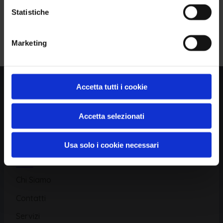
Statistiche
Piattaforma
Iscriviti alla Newsletter
Marketing
Database CVE
Database KEV
Catalogo CWE
Accetta tutti i cookie
Directory CPE
Accetta selezionati
CAPEC
Usa solo i cookie necessari
Risorse
Chi Siamo
Contatti
Servizi