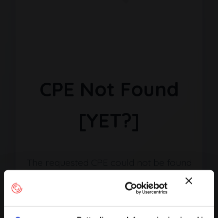
CPE Not Found
[YET?]
The requested CPE could not be found
in our database. It may have been
removed or the identifier might be
incorrect.