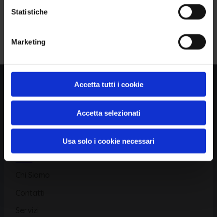
Statistiche
Piattaforma
Iscriviti alla Newsletter
Marketing
Database CVE
Database KEV
Catalogo CWE
Accetta tutti i cookie
Directory CPE
Accetta selezionati
CAPEC
Usa solo i cookie necessari
Risorse
Chi Siamo
Contatti
Servizi