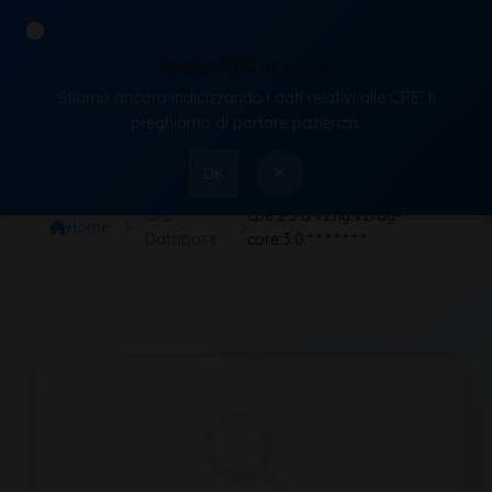
Analisi CPE in corso
Stiamo ancora indicizzando i dati relativi alle CPE, ti
VulnX
preghiamo di portare pazienza.
×
OK
CPE
cpe:2.3:a:v2fly:v2ray-
Home
Database
core:3.0:*:*:*:*:*:*:*