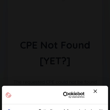
CPE Not Found
[YET?]
The requested CPE could not be found
in our database. It may have been
removed or the identifier might be
incorrect.