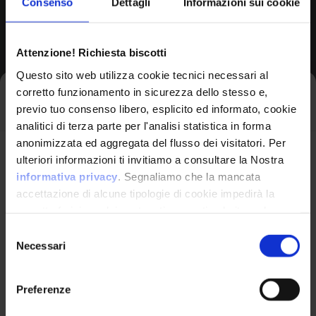
Consenso
Dettagli
Informazioni sui cookie
Browse All CPEs
Attenzione! Richiesta biscotti
Questo sito web utilizza cookie tecnici necessari al
corretto funzionamento in sicurezza dello stesso e,
Iscriviti alla newsletter
previo tuo consenso libero, esplicito ed informato, cookie
analitici di terza parte per l'analisi statistica in forma
anonimizzata ed aggregata del flusso dei visitatori. Per
Avrai le ultime informazioni relative alle vulnerabilità
ulteriori informazioni ti invitiamo a consultare la Nostra
informatiche direttamente nella tua casella di posta
informativa privacy
. Segnaliamo che la mancata
senza sforzo.
accettazione di alcune tipologie di cookie impedirà la
corretta fruizione dei contenuti presenti nel sito web.
VulnX
email
*
Selezione
Necessari
del
Piattaforma Avanzata di Cyber Threat
consenso
Intelligence
Preferenze
Studio Consi
Ho letto e compreso l'Informativa Privacy
*
P.IVA: IT03429500261