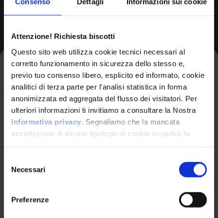
Consenso
Dettagli
Informazioni sui cookie
Browse All CPEs
Attenzione! Richiesta biscotti
Questo sito web utilizza cookie tecnici necessari al
corretto funzionamento in sicurezza dello stesso e,
Iscriviti alla newsletter
previo tuo consenso libero, esplicito ed informato, cookie
analitici di terza parte per l'analisi statistica in forma
anonimizzata ed aggregata del flusso dei visitatori. Per
Avrai le ultime informazioni relative alle vulnerabilità
ulteriori informazioni ti invitiamo a consultare la Nostra
informatiche direttamente nella tua casella di posta
informativa privacy
. Segnaliamo che la mancata
senza sforzo.
accettazione di alcune tipologie di cookie impedirà la
corretta fruizione dei contenuti presenti nel sito web.
VulnX
email
*
Selezione
Necessari
del
Piattaforma Avanzata di Cyber Threat
consenso
Intelligence
Preferenze
Studio Consi
Ho letto e compreso l'Informativa Privacy
*
P.IVA: IT03429500261