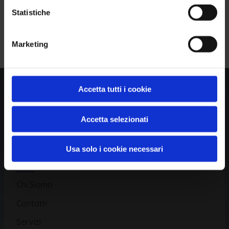
Statistiche
Piattaforma
Iscriviti alla Newsletter
Marketing
Database CVE
Database KEV
Catalogo CWE
Accetta tutti i cookie
Directory CPE
Accetta selezionati
CAPEC
Usa solo i cookie necessari
Risorse
Chi Siamo
Contatti
Servizi