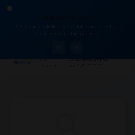
Analisi CPE in corso
Stiamo ancora indicizzando i dati relativi alle CPE, ti
VulnX
preghiamo di portare pazienza.
×
OK
CPE
cpe:2.3:a:v2fly:v2ray-
Home
Database
core:3.21:*:*:*:*:*:*:*