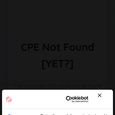
CPE Not Found
[YET?]
The requested CPE could not be found
in our database. It may have been
removed or the identifier might be
incorrect.