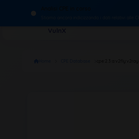
Analisi CPE in corso
Stiamo ancora indicizzando i dati relativi alle 
VulnX
Home
CPE Database
cpe:2.3:a:v2fly:v2ray-co