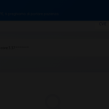
CPE, ti preghiamo di portare pazienza.
CVE
re:3.37:*:*:*:*:*:*:*