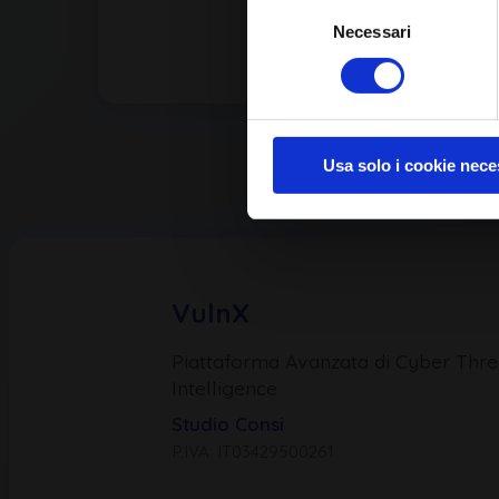
Selezione
Necessari
del
consenso
Usa solo i cookie nece
VulnX
Piattaforma Avanzata di Cyber Thre
Intelligence
Studio Consi
P.IVA: IT03429500261