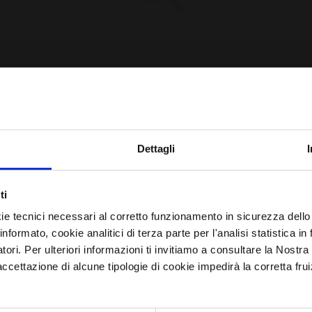
CPE Not Found [YET?]
Iscriviti alla newsletter
Dettagli
Avrai le ultime informazioni relative alle vulnerabilità
e requested CPE could not be found in our database.
ti
informatiche direttamente nella tua casella di posta senza
may have been removed or the identifier might be
ie tecnici necessari al corretto funzionamento in sicurezza dello
sforzo.
informato, cookie analitici di terza parte per l'analisi statistica 
incorrect.
atori. Per ulteriori informazioni ti invitiamo a consultare la Nostra
email
*
ettazione di alcune tipologie di cookie impedirà la corretta frui
Browse All CPEs