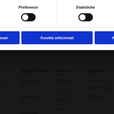
Ho letto e compreso l'Informativa Privacy
*
Preferenze
Statistiche
Iscriviti alla Newsletter
ssari
Accetta selezionati
A
Piattaforma
Risorse
Legale
Database
Chi Siamo
Informativa
at
CVE
sulla Privacy
Contatti
Database
Sicurezza
Servizi
KEV
Sonar
Catalogo