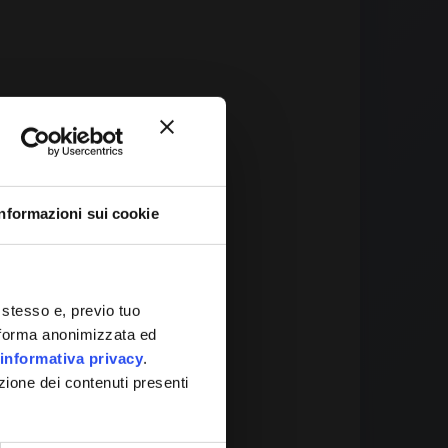
Informazioni sui cookie
 It
 stesso e, previo tuo
in forma anonimizzata ed
informativa privacy
.
zione dei contenuti presenti