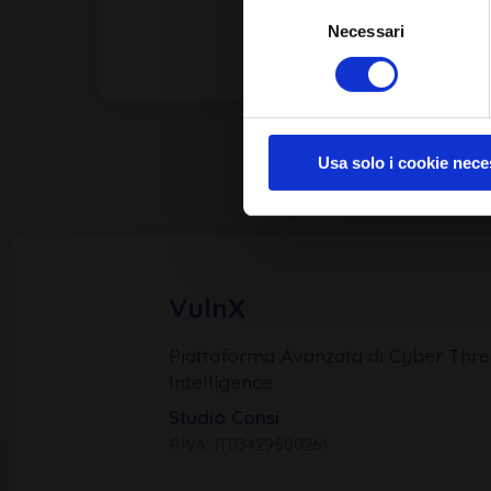
Selezione
Necessari
del
consenso
Usa solo i cookie nece
VulnX
Piattaforma Avanzata di Cyber Thre
Intelligence
Studio Consi
P.IVA: IT03429500261