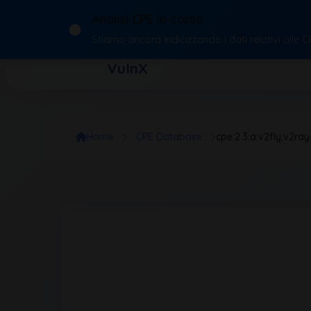
Analisi CPE in corso
Stiamo ancora indicizzando i dati relativi alle 
VulnX
Home
CPE Database
cpe:2.3:a:v2fly:v2ray-co