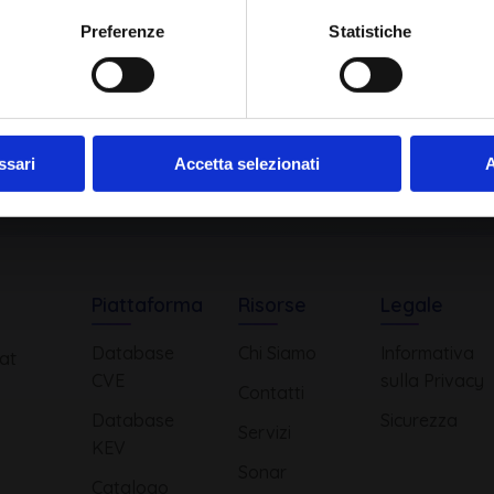
Ho letto e compreso l'Informativa Privacy
*
Preferenze
Statistiche
Iscriviti alla Newsletter
ssari
Accetta selezionati
A
Piattaforma
Risorse
Legale
Database
Chi Siamo
Informativa
at
CVE
sulla Privacy
Contatti
Database
Sicurezza
Servizi
KEV
Sonar
Catalogo