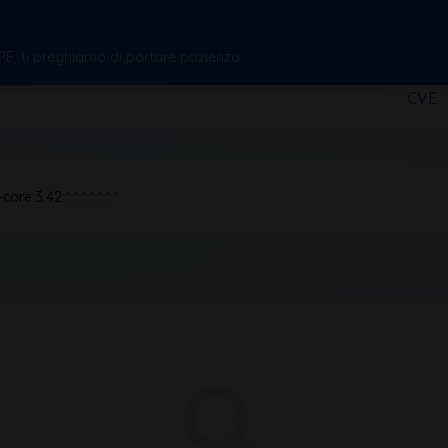
CPE, ti preghiamo di portare pazienza.
CVE
re:3.42:*:*:*:*:*:*:*