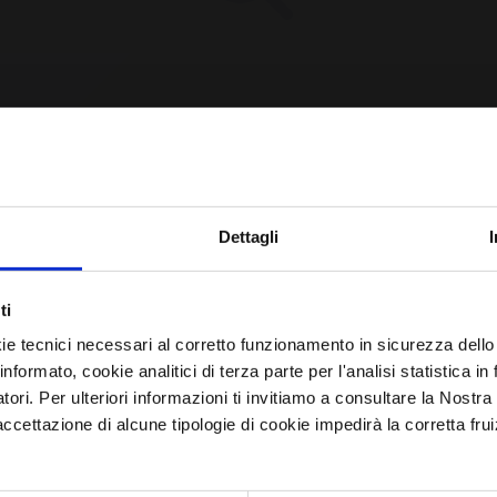
CPE Not Found [YET?]
Iscriviti alla newsletter
Dettagli
Avrai le ultime informazioni relative alle vulnerabilità
e requested CPE could not be found in our database.
ti
informatiche direttamente nella tua casella di posta senza
may have been removed or the identifier might be
ie tecnici necessari al corretto funzionamento in sicurezza dello
sforzo.
informato, cookie analitici di terza parte per l'analisi statistica 
incorrect.
atori. Per ulteriori informazioni ti invitiamo a consultare la Nostra
email
*
ettazione di alcune tipologie di cookie impedirà la corretta frui
Browse All CPEs