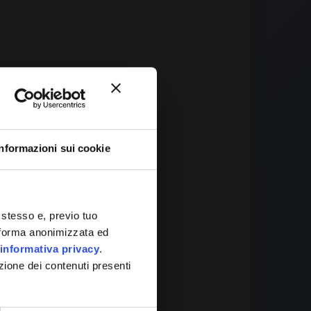
Informazioni sui cookie
 It
 stesso e, previo tuo
in forma anonimizzata ed
informativa privacy
.
zione dei contenuti presenti