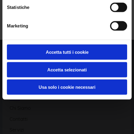
Statistiche
Piattaforma
Iscriviti alla Newsletter
Marketing
Database CVE
Database KEV
Catalogo CWE
Accetta tutti i cookie
Directory CPE
Accetta selezionati
CAPEC
Usa solo i cookie necessari
Risorse
Chi Siamo
Contatti
Servizi