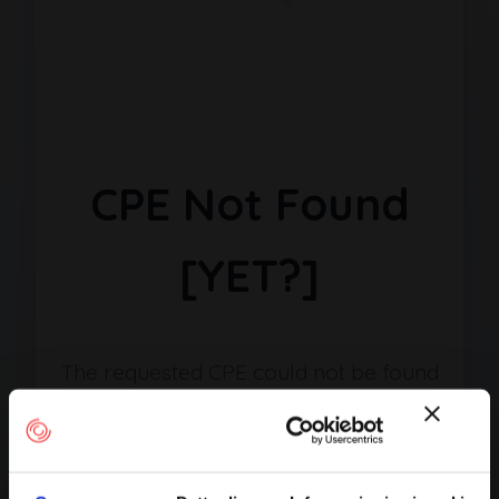
CPE Not Found
[YET?]
The requested CPE could not be found
in our database. It may have been
removed or the identifier might be
incorrect.