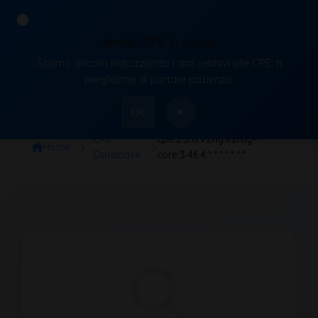
Analisi CPE in corso
Stiamo ancora indicizzando i dati relativi alle CPE, ti
VulnX
preghiamo di portare pazienza.
×
OK
CPE
cpe:2.3:a:v2fly:v2ray-
Home
Database
core:3.46.4:*:*:*:*:*:*:*