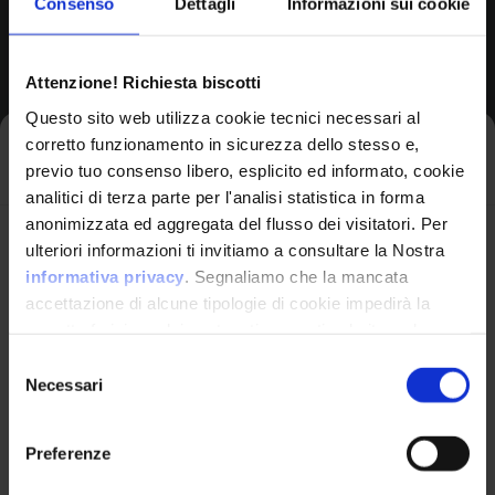
Consenso
Dettagli
Informazioni sui cookie
Browse All CPEs
Attenzione! Richiesta biscotti
Questo sito web utilizza cookie tecnici necessari al
corretto funzionamento in sicurezza dello stesso e,
Iscriviti alla newsletter
previo tuo consenso libero, esplicito ed informato, cookie
analitici di terza parte per l'analisi statistica in forma
anonimizzata ed aggregata del flusso dei visitatori. Per
Avrai le ultime informazioni relative alle vulnerabilità
ulteriori informazioni ti invitiamo a consultare la Nostra
informatiche direttamente nella tua casella di posta
informativa privacy
. Segnaliamo che la mancata
senza sforzo.
accettazione di alcune tipologie di cookie impedirà la
corretta fruizione dei contenuti presenti nel sito web.
VulnX
email
*
Selezione
Necessari
del
Piattaforma Avanzata di Cyber Threat
consenso
Intelligence
Preferenze
Studio Consi
Ho letto e compreso l'Informativa Privacy
*
P.IVA: IT03429500261