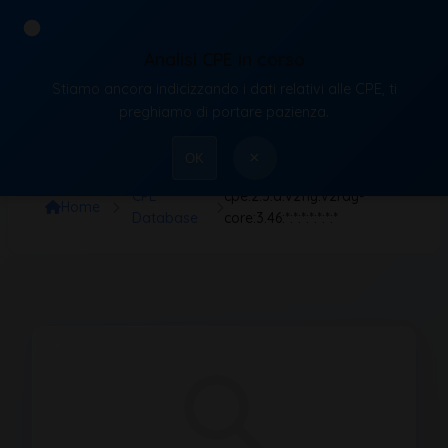
Analisi CPE in corso
Stiamo ancora indicizzando i dati relativi alle CPE, ti
VulnX
preghiamo di portare pazienza.
×
OK
CPE
cpe:2.3:a:v2fly:v2ray-
Home
Database
core:3.46:*:*:*:*:*:*:*