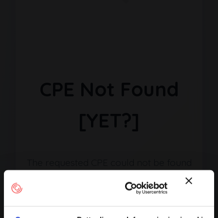
CPE Not Found
[YET?]
The requested CPE could not be found
in our database. It may have been
removed or the identifier might be
incorrect.