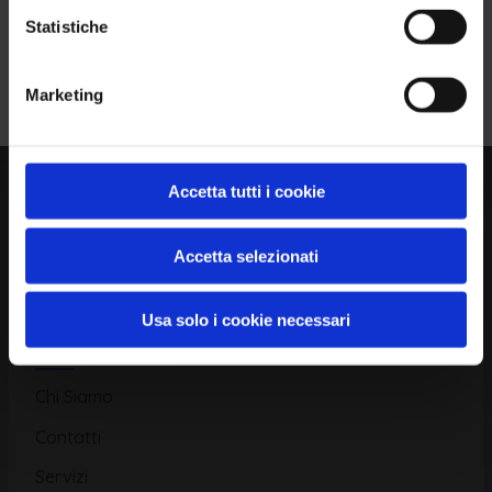
Statistiche
Piattaforma
Iscriviti alla Newsletter
Marketing
Database CVE
Database KEV
Catalogo CWE
Accetta tutti i cookie
Directory CPE
Accetta selezionati
CAPEC
Usa solo i cookie necessari
Risorse
Chi Siamo
Contatti
Servizi