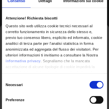
Consenso
Dettagli
Informazioni sui cookie
Browse All CPEs
Attenzione! Richiesta biscotti
Questo sito web utilizza cookie tecnici necessari al
corretto funzionamento in sicurezza dello stesso e,
Iscriviti alla newsletter
previo tuo consenso libero, esplicito ed informato, cookie
analitici di terza parte per l'analisi statistica in forma
anonimizzata ed aggregata del flusso dei visitatori. Per
Avrai le ultime informazioni relative alle vulnerabilità
ulteriori informazioni ti invitiamo a consultare la Nostra
informatiche direttamente nella tua casella di posta
informativa privacy
. Segnaliamo che la mancata
senza sforzo.
accettazione di alcune tipologie di cookie impedirà la
corretta fruizione dei contenuti presenti nel sito web.
VulnX
email
*
Selezione
Necessari
del
Piattaforma Avanzata di Cyber Threat
consenso
Intelligence
Preferenze
Studio Consi
Ho letto e compreso l'Informativa Privacy
*
P.IVA: IT03429500261