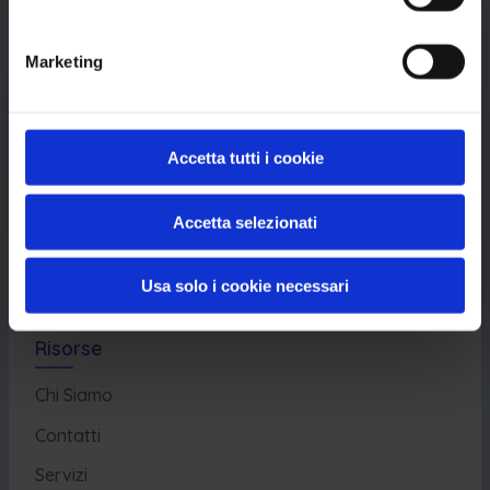
Marketing
Piattaforma
Database CVE
Database KEV
Accetta tutti i cookie
Catalogo CWE
Accetta selezionati
Directory CPE
CAPEC
Usa solo i cookie necessari
Risorse
Chi Siamo
Contatti
Servizi