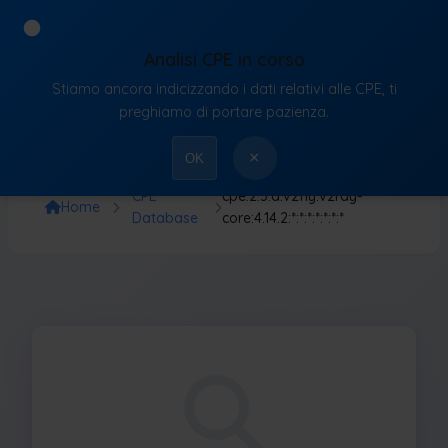
Analisi CPE in corso
Stiamo ancora indicizzando i dati relativi alle CPE, ti
VulnX
preghiamo di portare pazienza.
×
OK
CPE
cpe:2.3:a:v2fly:v2ray-
Home
Database
core:4.14.2:*:*:*:*:*:*:*