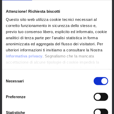
Attenzione! Richiesta biscotti
Browse All CPEs
Questo sito web utilizza cookie tecnici necessari al
corretto funzionamento in sicurezza dello stesso e,
previo tuo consenso libero, esplicito ed informato, cookie
analitici di terza parte per l'analisi statistica in forma
anonimizzata ed aggregata del flusso dei visitatori. Per
ulteriori informazioni ti invitiamo a consultare la Nostra
informativa privacy
. Segnaliamo che la mancata
accettazione di alcune tipologie di cookie impedirà la
corretta fruizione dei contenuti presenti nel sito web.
Selezione
VulnX
Necessari
del
consenso
Piattaforma Avanzata di Cyber Threat
Preferenze
Intelligence
Studio Consi
P.IVA: IT03429500261
Statistiche