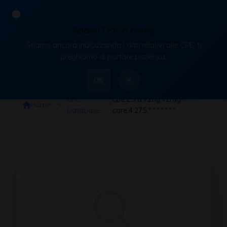
Analisi CPE in corso
Stiamo ancora indicizzando i dati relativi alle CPE, ti
VulnX
preghiamo di portare pazienza.
×
OK
CPE
cpe:2.3:a:v2fly:v2ray-
Home
Database
core:4.27.5:*:*:*:*:*:*:*