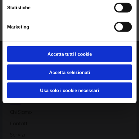
Statistiche
Piattaforma
Iscriviti alla Newsletter
Marketing
Database CVE
Database KEV
Catalogo CWE
Accetta tutti i cookie
Directory CPE
Accetta selezionati
CAPEC
Usa solo i cookie necessari
Risorse
Chi Siamo
Contatti
Servizi