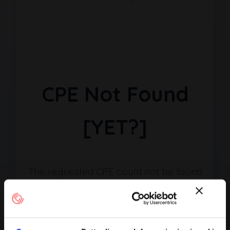
CPE Not Found
[YET?]
The requested CPE could not be found
in our database. It may have been
removed or the identifier might be
incorrect.