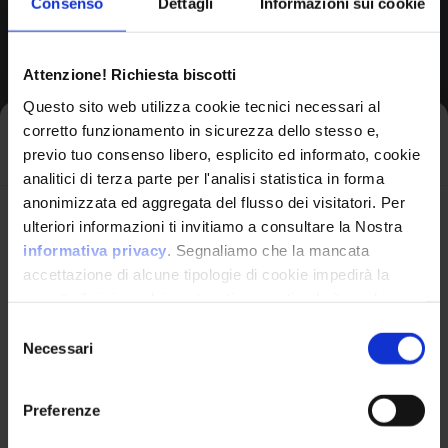
Consenso
Dettagli
Informazioni sui cookie
Browse All CPEs
Attenzione! Richiesta biscotti
Questo sito web utilizza cookie tecnici necessari al
corretto funzionamento in sicurezza dello stesso e,
Iscriviti alla newsletter
previo tuo consenso libero, esplicito ed informato, cookie
analitici di terza parte per l'analisi statistica in forma
anonimizzata ed aggregata del flusso dei visitatori. Per
Avrai le ultime informazioni relative alle vulnerabilità
ulteriori informazioni ti invitiamo a consultare la Nostra
informatiche direttamente nella tua casella di posta
informativa privacy
. Segnaliamo che la mancata
senza sforzo.
accettazione di alcune tipologie di cookie impedirà la
corretta fruizione dei contenuti presenti nel sito web.
VulnX
email
*
Selezione
Necessari
del
Piattaforma Avanzata di Cyber Threat
consenso
Intelligence
Preferenze
Studio Consi
Ho letto e compreso l'Informativa Privacy
*
P.IVA: IT03429500261