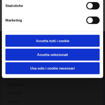
Statistiche
Piattaforma
Iscriviti alla Newsletter
Marketing
Database CVE
Database KEV
Catalogo CWE
Accetta tutti i cookie
Directory CPE
Accetta selezionati
CAPEC
Usa solo i cookie necessari
Risorse
Chi Siamo
Contatti
Servizi