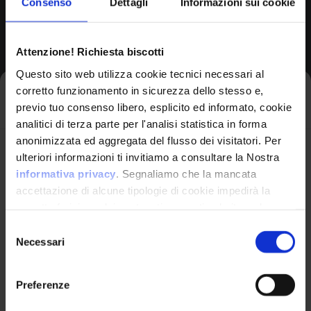
Consenso
Dettagli
Informazioni sui cookie
Browse All CPEs
Attenzione! Richiesta biscotti
Questo sito web utilizza cookie tecnici necessari al
corretto funzionamento in sicurezza dello stesso e,
Iscriviti alla newsletter
previo tuo consenso libero, esplicito ed informato, cookie
analitici di terza parte per l'analisi statistica in forma
anonimizzata ed aggregata del flusso dei visitatori. Per
Avrai le ultime informazioni relative alle vulnerabilità
ulteriori informazioni ti invitiamo a consultare la Nostra
informatiche direttamente nella tua casella di posta
informativa privacy
. Segnaliamo che la mancata
senza sforzo.
accettazione di alcune tipologie di cookie impedirà la
corretta fruizione dei contenuti presenti nel sito web.
VulnX
email
*
Selezione
Necessari
del
Piattaforma Avanzata di Cyber Threat
consenso
Intelligence
Preferenze
Studio Consi
Ho letto e compreso l'Informativa Privacy
*
P.IVA: IT03429500261