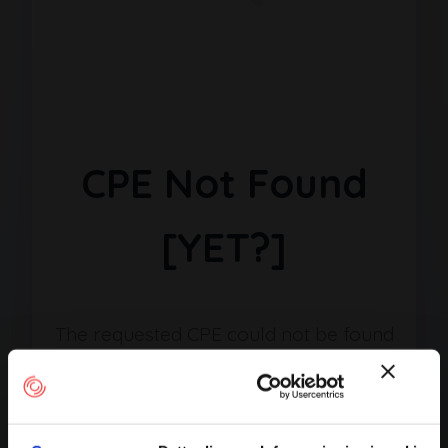
CPE Not Found
[YET?]
The requested CPE could not be found
in our database. It may have been
removed or the identifier might be
incorrect.