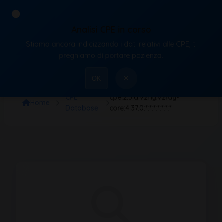
Analisi CPE in corso
Stiamo ancora indicizzando i dati relativi alle CPE, ti
VulnX
preghiamo di portare pazienza.
×
OK
CPE
cpe:2.3:a:v2fly:v2ray-
Home
Database
core:4.37.0:*:*:*:*:*:*:*