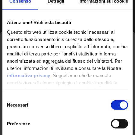
Consenso
Dettagli
Informazioni sui cookie
Browse All CPEs
Attenzione! Richiesta biscotti
Questo sito web utilizza cookie tecnici necessari al
corretto funzionamento in sicurezza dello stesso e,
Iscriviti alla newsletter
previo tuo consenso libero, esplicito ed informato, cookie
analitici di terza parte per l'analisi statistica in forma
anonimizzata ed aggregata del flusso dei visitatori. Per
Avrai le ultime informazioni relative alle vulnerabilità
ulteriori informazioni ti invitiamo a consultare la Nostra
informatiche direttamente nella tua casella di posta
informativa privacy
. Segnaliamo che la mancata
senza sforzo.
accettazione di alcune tipologie di cookie impedirà la
corretta fruizione dei contenuti presenti nel sito web.
VulnX
email
*
Selezione
Necessari
del
Piattaforma Avanzata di Cyber Threat
consenso
Intelligence
Preferenze
Studio Consi
Ho letto e compreso l'Informativa Privacy
*
P.IVA: IT03429500261