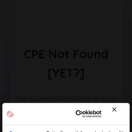
CPE Not Found
[YET?]
The requested CPE could not be found
in our database. It may have been
removed or the identifier might be
incorrect.