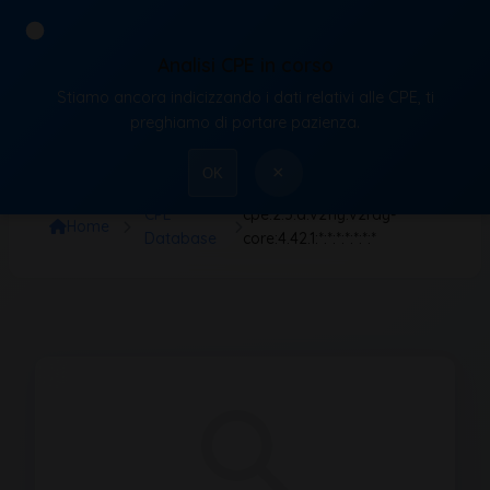
Analisi CPE in corso
Stiamo ancora indicizzando i dati relativi alle CPE, ti
VulnX
preghiamo di portare pazienza.
×
OK
CPE
cpe:2.3:a:v2fly:v2ray-
Home
Database
core:4.42.1:*:*:*:*:*:*:*