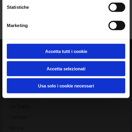
Statistiche
Piattaforma
Iscriviti alla Newsletter
Marketing
Database CVE
Database KEV
Catalogo CWE
Accetta tutti i cookie
Directory CPE
Accetta selezionati
CAPEC
Usa solo i cookie necessari
Risorse
Chi Siamo
Contatti
Servizi