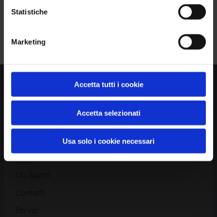
Statistiche
Piattaforma
Iscriviti alla Newsletter
Marketing
Database CVE
Database KEV
Catalogo CWE
Accetta tutti i cookie
Directory CPE
Accetta selezionati
CAPEC
Usa solo i cookie necessari
Risorse
Chi Siamo
Contatti
Servizi