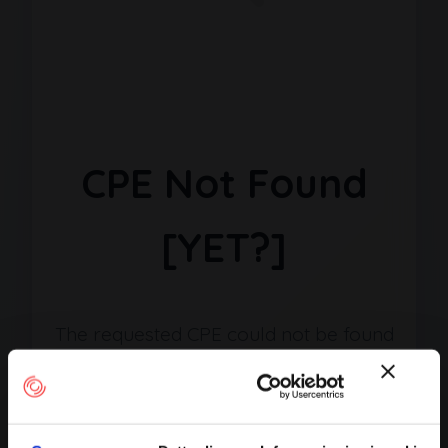
CPE Not Found
[YET?]
The requested CPE could not be found
in our database. It may have been
removed or the identifier might be
incorrect.