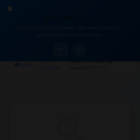
Analisi CPE in corso
Stiamo ancora indicizzando i dati relativi alle CPE, ti
VulnX
preghiamo di portare pazienza.
×
OK
CPE
cpe:2.3:a:v2fly:v2ray-
Home
Database
core:4.5.0:*:*:*:*:*:*:*