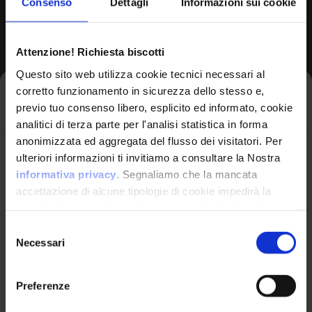
Consenso
Dettagli
Informazioni sui cookie
Browse All CPEs
Attenzione! Richiesta biscotti
Questo sito web utilizza cookie tecnici necessari al
corretto funzionamento in sicurezza dello stesso e,
Iscriviti alla newsletter
previo tuo consenso libero, esplicito ed informato, cookie
analitici di terza parte per l'analisi statistica in forma
anonimizzata ed aggregata del flusso dei visitatori. Per
Avrai le ultime informazioni relative alle vulnerabilità
ulteriori informazioni ti invitiamo a consultare la Nostra
informatiche direttamente nella tua casella di posta
informativa privacy
. Segnaliamo che la mancata
senza sforzo.
accettazione di alcune tipologie di cookie impedirà la
corretta fruizione dei contenuti presenti nel sito web.
VulnX
email
*
Selezione
Necessari
del
Piattaforma Avanzata di Cyber Threat
consenso
Intelligence
Preferenze
Studio Consi
Ho letto e compreso l'Informativa Privacy
*
P.IVA: IT03429500261