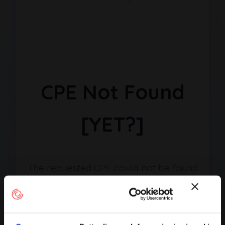
CPE Not Found
[YET?]
The requested CPE could not be found
in our database. It may have been
removed or the identifier might be
incorrect.