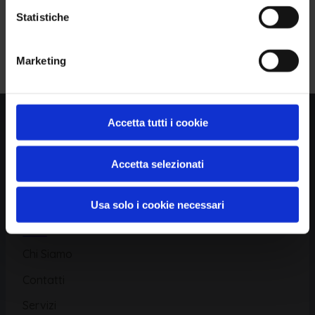
Statistiche
Piattaforma
Iscriviti alla Newsletter
Marketing
Database CVE
Database KEV
Catalogo CWE
Accetta tutti i cookie
Directory CPE
Accetta selezionati
CAPEC
Usa solo i cookie necessari
Risorse
Chi Siamo
Contatti
Servizi