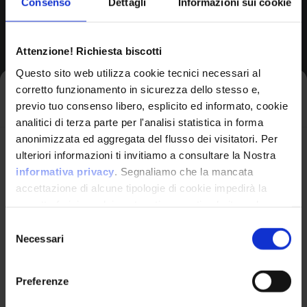
Consenso
Dettagli
Informazioni sui cookie
Browse All CPEs
Attenzione! Richiesta biscotti
Questo sito web utilizza cookie tecnici necessari al
corretto funzionamento in sicurezza dello stesso e,
Iscriviti alla newsletter
previo tuo consenso libero, esplicito ed informato, cookie
analitici di terza parte per l'analisi statistica in forma
anonimizzata ed aggregata del flusso dei visitatori. Per
Avrai le ultime informazioni relative alle vulnerabilità
ulteriori informazioni ti invitiamo a consultare la Nostra
informatiche direttamente nella tua casella di posta
informativa privacy
. Segnaliamo che la mancata
senza sforzo.
accettazione di alcune tipologie di cookie impedirà la
corretta fruizione dei contenuti presenti nel sito web.
VulnX
email
*
Selezione
Necessari
del
Piattaforma Avanzata di Cyber Threat
consenso
Intelligence
Preferenze
Studio Consi
Ho letto e compreso l'Informativa Privacy
*
P.IVA: IT03429500261