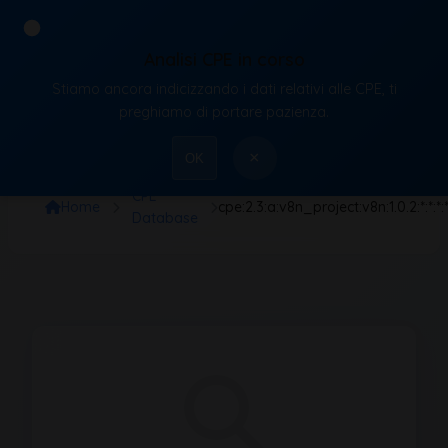
Analisi CPE in corso
Stiamo ancora indicizzando i dati relativi alle CPE, ti
VulnX
preghiamo di portare pazienza.
×
OK
CPE
Home
cpe:2.3:a:v8n_project:v8n:1.0.2:*:*:*:
Database