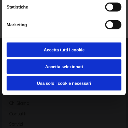
Statistiche
Piattaforma
Iscriviti alla Newsletter
Marketing
Database CVE
Database KEV
Catalogo CWE
Accetta tutti i cookie
Directory CPE
Accetta selezionati
CAPEC
Usa solo i cookie necessari
Risorse
Chi Siamo
Contatti
Servizi