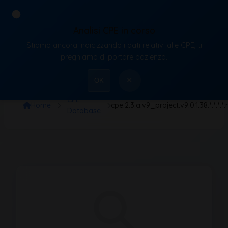
Analisi CPE in corso
Stiamo ancora indicizzando i dati relativi alle CPE, ti
VulnX
preghiamo di portare pazienza.
×
OK
CPE
Home
cpe:2.3:a:v9_project:v9:0.1.38:*:*:*:*:r
Database