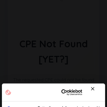
CPE Not Found
[YET?]
The requested CPE could not be found
in our database. It may have been
removed or the identifier might be
incorrect.