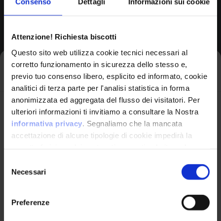
Consenso
Dettagli
Informazioni sui cookie
Browse All CPEs
Attenzione! Richiesta biscotti
Questo sito web utilizza cookie tecnici necessari al
corretto funzionamento in sicurezza dello stesso e,
Iscriviti alla newsletter
previo tuo consenso libero, esplicito ed informato, cookie
analitici di terza parte per l'analisi statistica in forma
anonimizzata ed aggregata del flusso dei visitatori. Per
Avrai le ultime informazioni relative alle vulnerabilità
ulteriori informazioni ti invitiamo a consultare la Nostra
informatiche direttamente nella tua casella di posta
informativa privacy
. Segnaliamo che la mancata
senza sforzo.
accettazione di alcune tipologie di cookie impedirà la
corretta fruizione dei contenuti presenti nel sito web.
VulnX
email
*
Selezione
Necessari
del
Piattaforma Avanzata di Cyber Threat
consenso
Intelligence
Preferenze
Studio Consi
Ho letto e compreso l'Informativa Privacy
*
P.IVA: IT03429500261