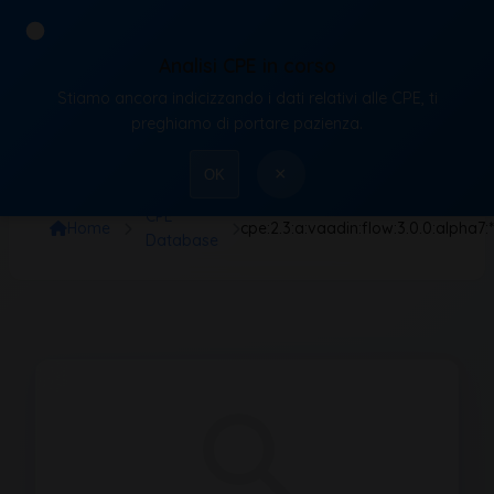
Analisi CPE in corso
Stiamo ancora indicizzando i dati relativi alle CPE, ti
VulnX
preghiamo di portare pazienza.
×
OK
CPE
Home
cpe:2.3:a:vaadin:flow:3.0.0:alpha7:*:*:
Database