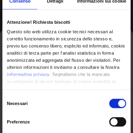
Consenso
Dettagli
Informazioni sui cookie
Browse All CPEs
Attenzione! Richiesta biscotti
Questo sito web utilizza cookie tecnici necessari al
corretto funzionamento in sicurezza dello stesso e,
Iscriviti alla newsletter
previo tuo consenso libero, esplicito ed informato, cookie
analitici di terza parte per l'analisi statistica in forma
anonimizzata ed aggregata del flusso dei visitatori. Per
Avrai le ultime informazioni relative alle vulnerabilità
ulteriori informazioni ti invitiamo a consultare la Nostra
informatiche direttamente nella tua casella di posta
informativa privacy
. Segnaliamo che la mancata
senza sforzo.
accettazione di alcune tipologie di cookie impedirà la
corretta fruizione dei contenuti presenti nel sito web.
VulnX
email
*
Selezione
Necessari
del
Piattaforma Avanzata di Cyber Threat
consenso
Intelligence
Preferenze
Studio Consi
Ho letto e compreso l'Informativa Privacy
*
P.IVA: IT03429500261