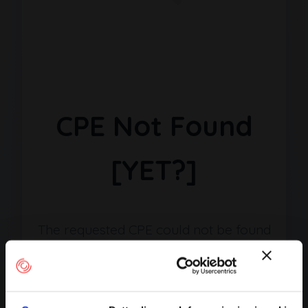
CPE Not Found
[YET?]
The requested CPE could not be found
in our database. It may have been
removed or the identifier might be
incorrect.