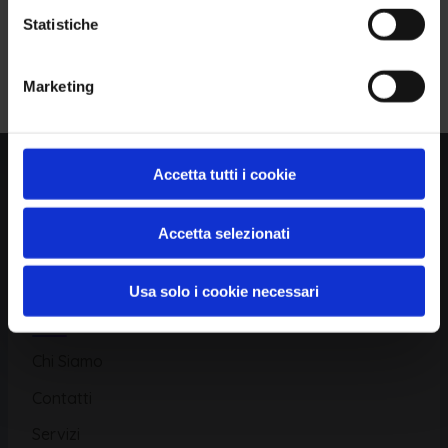
Statistiche
Piattaforma
Iscriviti alla Newsletter
Marketing
Database CVE
Database KEV
Catalogo CWE
Accetta tutti i cookie
Directory CPE
Accetta selezionati
CAPEC
Usa solo i cookie necessari
Risorse
Chi Siamo
Contatti
Servizi