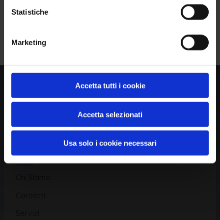
Statistiche
Piattaforma
Iscriviti alla Newsletter
Marketing
Database CVE
Database KEV
Catalogo CWE
Accetta tutti i cookie
Directory CPE
Accetta selezionati
CAPEC
Usa solo i cookie necessari
Risorse
Chi Siamo
Contatti
Servizi