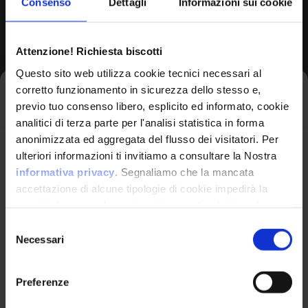
Consenso
Dettagli
Informazioni sui cookie
Browse All CPEs
Attenzione! Richiesta biscotti
Questo sito web utilizza cookie tecnici necessari al
corretto funzionamento in sicurezza dello stesso e,
Iscriviti alla newsletter
previo tuo consenso libero, esplicito ed informato, cookie
analitici di terza parte per l'analisi statistica in forma
anonimizzata ed aggregata del flusso dei visitatori. Per
Avrai le ultime informazioni relative alle vulnerabilità
ulteriori informazioni ti invitiamo a consultare la Nostra
informatiche direttamente nella tua casella di posta
informativa privacy
. Segnaliamo che la mancata
senza sforzo.
accettazione di alcune tipologie di cookie impedirà la
corretta fruizione dei contenuti presenti nel sito web.
VulnX
email
*
Selezione
Necessari
del
Piattaforma Avanzata di Cyber Threat
consenso
Intelligence
Preferenze
Studio Consi
Ho letto e compreso l'Informativa Privacy
*
P.IVA: IT03429500261