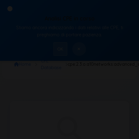
Analisi CPE in corso
Stiamo ancora indicizzando i dati relativi alle CPE, ti
VulnX
preghiamo di portare pazienza.
×
OK
CPE
Home
cpe:2.3:o:a10networks:advanced
Database