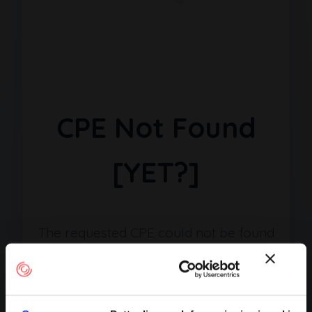
CPE Not Found
[YET?]
The requested CPE could not be found
in our database. It may have been
removed or the identifier might be
incorrect.