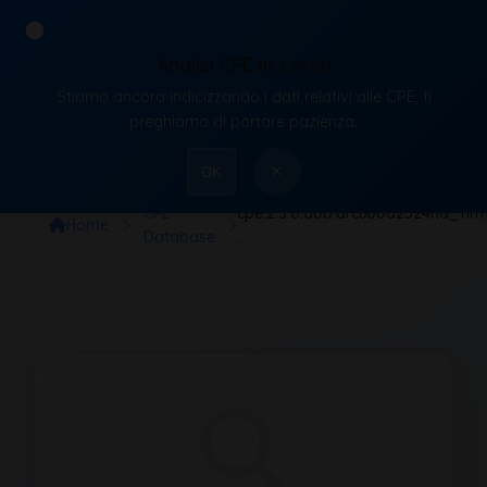
Analisi CPE in corso
Stiamo ancora indicizzando i dati relativi alle CPE, ti
VulnX
preghiamo di portare pazienza.
×
OK
CPE
cpe:2.3:o:abb:arc600a2324na_firmwar
Home
Database
…