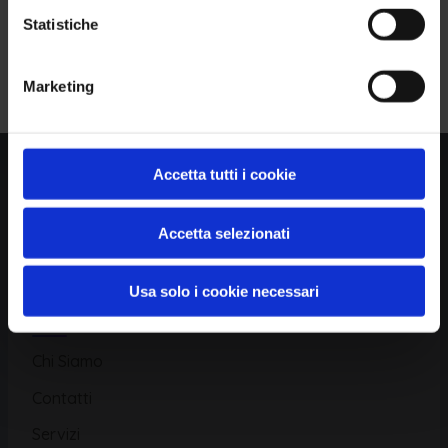
Statistiche
Piattaforma
Iscriviti alla Newsletter
Marketing
Database CVE
Database KEV
Catalogo CWE
Accetta tutti i cookie
Directory CPE
Accetta selezionati
CAPEC
Usa solo i cookie necessari
Risorse
Chi Siamo
Contatti
Servizi