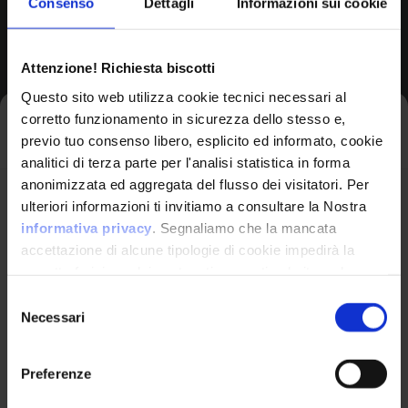
Consenso
Dettagli
Informazioni sui cookie
Browse All CPEs
Attenzione! Richiesta biscotti
Questo sito web utilizza cookie tecnici necessari al
corretto funzionamento in sicurezza dello stesso e,
Iscriviti alla newsletter
previo tuo consenso libero, esplicito ed informato, cookie
analitici di terza parte per l'analisi statistica in forma
anonimizzata ed aggregata del flusso dei visitatori. Per
Avrai le ultime informazioni relative alle vulnerabilità
ulteriori informazioni ti invitiamo a consultare la Nostra
informatiche direttamente nella tua casella di posta
informativa privacy
. Segnaliamo che la mancata
senza sforzo.
accettazione di alcune tipologie di cookie impedirà la
corretta fruizione dei contenuti presenti nel sito web.
VulnX
email
*
Selezione
Necessari
del
Piattaforma Avanzata di Cyber Threat
consenso
Intelligence
Preferenze
Studio Consi
Ho letto e compreso l'Informativa Privacy
*
P.IVA: IT03429500261