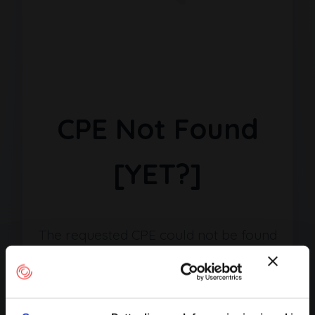
CPE Not Found
[YET?]
The requested CPE could not be found
in our database. It may have been
removed or the identifier might be
incorrect.