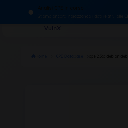
Analisi CPE in corso
Stiamo ancora indicizzando i dati relativi alle 
VulnX
Home
CPE Database
cpe:2.3:o:debian:debian