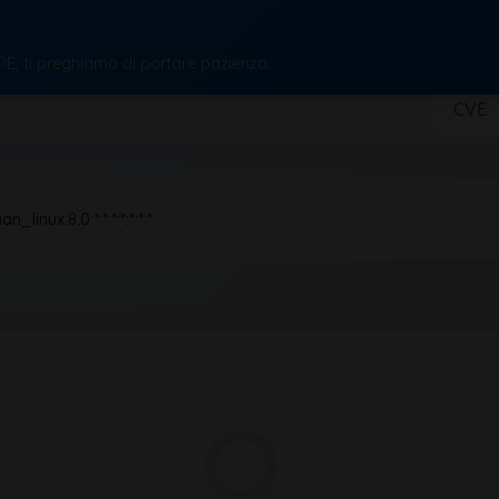
CPE, ti preghiamo di portare pazienza.
CVE
_linux:8.0:*:*:*:*:*:*:*