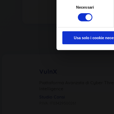
Selezione
Necessari
del
consenso
Usa solo i cookie nece
VulnX
Piattaforma Avanzata di Cyber Thre
Intelligence
Studio Consi
P.IVA: IT03429500261