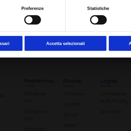
Ho letto e compreso l'Informativa Privacy
*
Preferenze
Statistiche
Iscriviti alla Newsletter
ssari
Accetta selezionati
A
Piattaforma
Risorse
Legale
Database
Chi Siamo
Informativa
at
CVE
sulla Privacy
Contatti
Database
Sicurezza
Servizi
KEV
Sonar
Catalogo