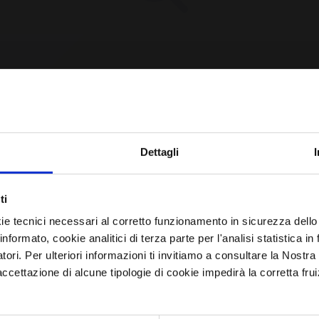
CPE Not Found [YET?]
Iscriviti alla newsletter
Dettagli
Avrai le ultime informazioni relative alle vulnerabilità
e requested CPE could not be found in our database.
ti
informatiche direttamente nella tua casella di posta senza
may have been removed or the identifier might be
ie tecnici necessari al corretto funzionamento in sicurezza dello
sforzo.
informato, cookie analitici di terza parte per l'analisi statistica 
incorrect.
atori. Per ulteriori informazioni ti invitiamo a consultare la Nostra
email
*
ettazione di alcune tipologie di cookie impedirà la corretta frui
Browse All CPEs