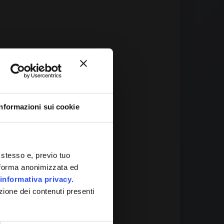
Informazioni sui cookie
 It
 stesso e, previo tuo
in forma anonimizzata ed
informativa privacy
.
zione dei contenuti presenti